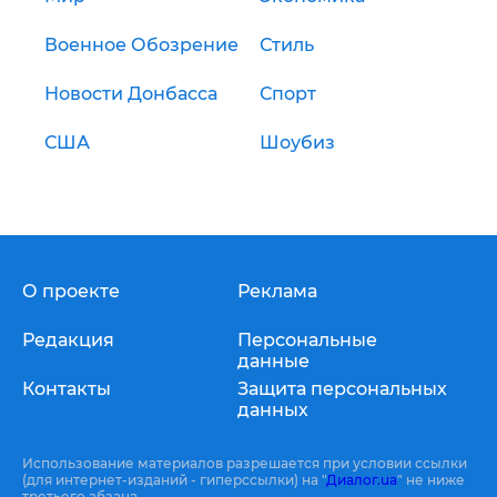
Военное Обозрение
Стиль
Новости Донбасса
Спорт
США
Шоубиз
О проекте
Реклама
Редакция
Персональные
данные
Контакты
Защита персональных
данных
Использование материалов разрешается при условии ссылки
(для интернет-изданий - гиперссылки) на "
Диалог.ua
" не ниже
третьего абзаца.