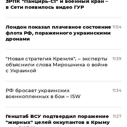
ЗРПК "Панцирь-С1" и военный кран –
в Сети появилось видео ГУР
Лондон показал плачевное состояние
11:54
флота РФ, пораженного украинскими
дронами
"Новая стратегия Кремля", – эксперты
11:39
объяснили слова Мирошника о войне
с Украиной
РФ бросает украинских
11:34
военнопленных в бои – ISW
Генштаб ВСУ подтвердил поражение
11:27
"жирных" целей оккупантов в Крыму