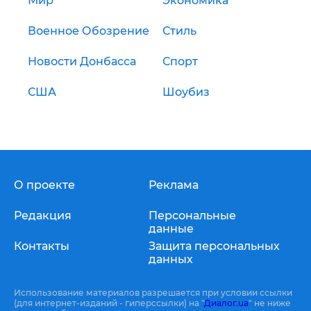
Мир
Экономика
Военное Обозрение
Стиль
Новости Донбасса
Спорт
США
Шоубиз
О проекте
Реклама
Редакция
Персональные
данные
Контакты
Защита персональных
данных
Использование материалов разрешается при условии ссылки
(для интернет-изданий - гиперссылки) на "
Диалог.ua
" не ниже