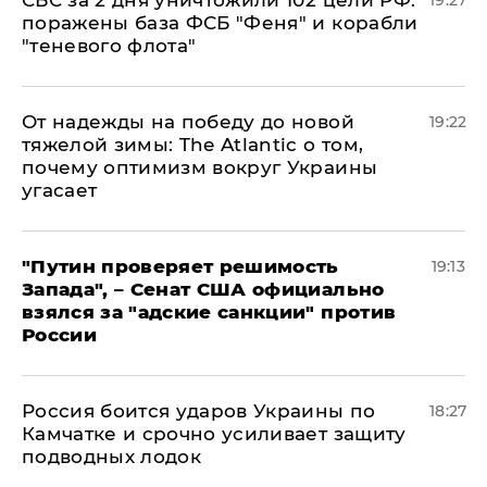
СБС за 2 дня уничтожили 102 цели РФ:
19:27
поражены база ФСБ "Феня" и корабли
"теневого флота"
От надежды на победу до новой
19:22
тяжелой зимы: The Atlantic о том,
почему оптимизм вокруг Украины
угасает
"Путин проверяет решимость
19:13
Запада", – Сенат США официально
взялся за "адские санкции" против
России
Россия боится ударов Украины по
18:27
Камчатке и срочно усиливает защиту
подводных лодок