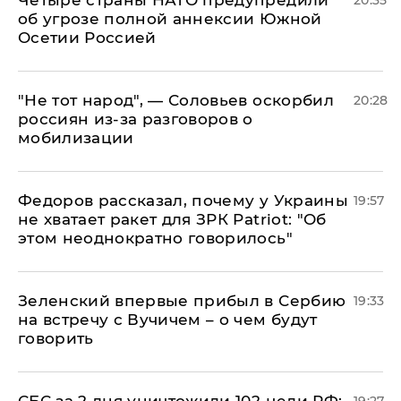
Четыре страны НАТО предупредили
20:35
об угрозе полной аннексии Южной
Осетии Россией
​"Не тот народ", — Соловьев оскорбил
20:28
россиян из-за разговоров о
мобилизации
Федоров рассказал, почему у Украины
19:57
не хватает ракет для ЗРК Patriot: "Об
этом неоднократно говорилось"
Зеленский впервые прибыл в Сербию
19:33
на встречу с Вучичем – о чем будут
говорить