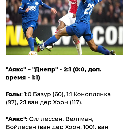
"Аякс" – "Днепр" - 2:1 (0:0, доп.
время - 1:1)
Голы
: 1:0 Базур (60), 1:1 Коноплянка
(97), 2:1 ван дер Хорн (117).
"Аякс":
Силлессен, Велтман,
Бойлесен (ван дер Хорн, 100), ван