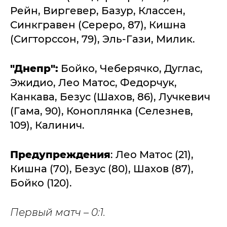
Рейн, Виргевер, Базур, Классен,
Синкгравен (Сереро, 87), Кишна
(Сигторссон, 79), Эль-Гази, Милик.
"Днепр":
Бойко, Чеберячко, Дуглас,
Эжидио, Лео Матос, Федорчук,
Канкава, Безус (Шахов, 86), Лучкевич
(Гама, 90), Коноплянка (Селезнев,
109), Калинич.
Предупреждения
: Лео Матос (21),
Кишна (70), Безус (80), Шахов (87),
Бойко (120).
Первый матч – 0:1.