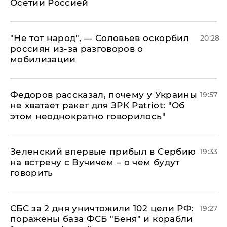
Осетии Россией
​"Не тот народ", — Соловьев оскорбил
20:28
россиян из-за разговоров о
мобилизации
Федоров рассказал, почему у Украины
19:57
не хватает ракет для ЗРК Patriot: "Об
этом неоднократно говорилось"
Зеленский впервые прибыл в Сербию
19:33
на встречу с Вучичем – о чем будут
говорить
СБС за 2 дня уничтожили 102 цели РФ:
19:27
поражены база ФСБ "Беня" и корабли