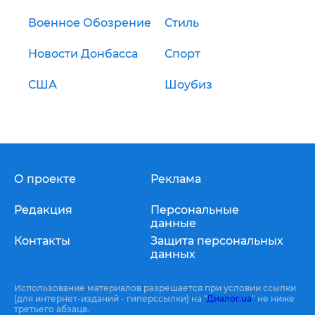
Военное Обозрение
Стиль
Новости Донбасса
Спорт
США
Шоубиз
О проекте
Реклама
Редакция
Персональные
данные
Контакты
Защита персональных
данных
Использование материалов разрешается при условии ссылки
(для интернет-изданий - гиперссылки) на "
Диалог.ua
" не ниже
третьего абзаца.