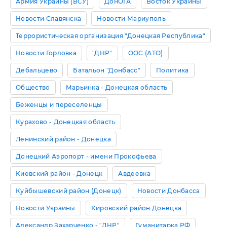
Армия Украины (ВСУ)
ДонОГА
Восток Украины
Новости Славянска
Новости Мариуполь
Террористическая организация "Донецкая Республика"
Новости Горловка
"ДНР"
ООС (АТО)
Дебальцево
Батальон "Донбасс"
Политика
Общество
Марьинка - Донецкая область
Беженцы и переселенцы
Курахово - Донецкая область
Ленинский район - Донецка
Донецкий Аэропорт - имени Прокофьева
Киевский район - Донецк
Авдеевка
Куйбышевский район (Донецк)
Новости Донбасса
Новости Украины
Кировский район Донецка
Александр Захарченко - "ДНР"
Гуманитарка РФ