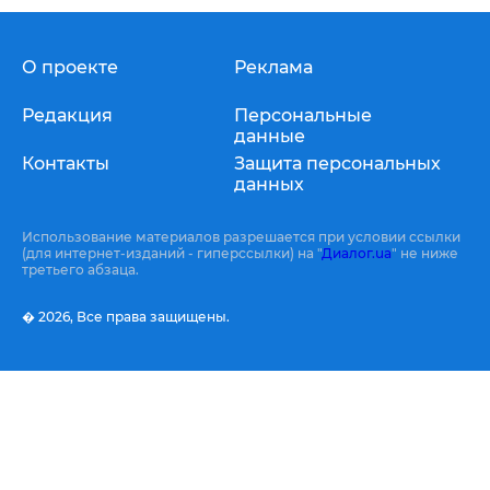
О проекте
Реклама
Редакция
Персональные
данные
Контакты
Защита персональных
данных
Использование материалов разрешается при условии ссылки
(для интернет-изданий - гиперссылки) на "
Диалог.ua
" не ниже
третьего абзаца.
� 2026,
Все права защищены.