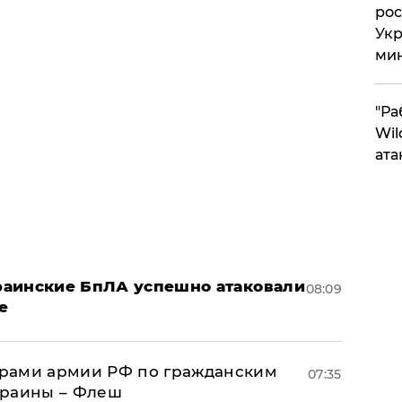
рос
Укр
ми
"Ра
Wil
ата
краинские БпЛА успешно атаковали
08:09
е
рами армии РФ по гражданским
07:35
краины – Флеш