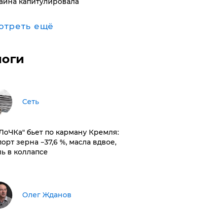
аина капитулировала
отреть ещё
логи
Сеть
оЛоЧКа" бьет по карману Кремля:
орт зерна −37,6 %, масла вдвое,
ль в коллапсе
Олег Жданов