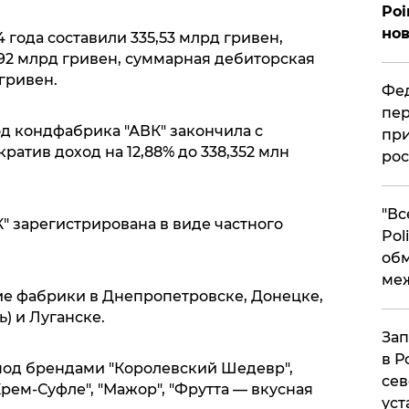
Poi
нов
 года составили 335,53 млрд гривен,
692 млрд гривен, суммарная дебиторская
гривен.
Фед
пер
д кондфабрика "АВК" закончила с
при
ратив доход на 12,88% до 338,352 млн
рос
​"В
" зарегистрирована в виде частного
Pol
об
ме
кие фабрики в Днепропетровске, Донецке,
) и Луганске.
Зап
в Р
под брендами "Королевский Шедевр",
сев
Крем-Суфле", "Мажор", "Фрутта — вкусная
уст