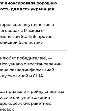
nt анонсировала хорошую
ость для всех украинцев
оров сделал уточнение о
еговорах с Маском о
менении Starlink против
сийской баллистики
се любят победителей", —
itico узнало о восстановлении
мена развединформацией
жду Украиной и США
ад призвали к рейду спецназа
оссию для уничтожения
ерокорейских ракетных
ановок