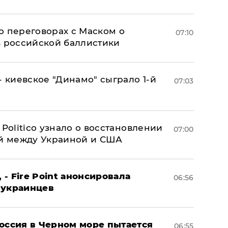
о переговорах с Маском о
07:10
в российской баллистики
- киевское "Динамо" сыграло 1-й
07:03
 Politico узнало о восстановлении
07:00
й между Украиной и США
 - Fire Point анонсировала
06:56
 украинцев
оссия в Черном море пытается
06:55