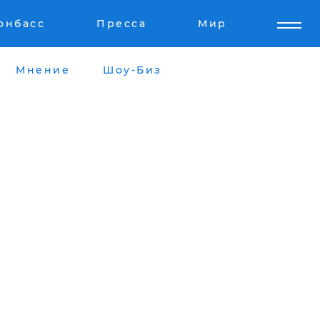
онбасс
Пресса
Мир
Мнение
Шоу-Биз