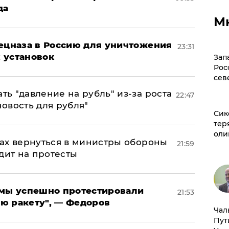
да
М
пецназа в Россию для уничтожения
23:31
 установок
Зап
Рос
сев
ь "давление на рубль" из-за роста
22:47
новость для рубля"
Сик
тер
оли
ах вернуться в министры обороны
21:59
дит на протесты
я мы успешно протестировали
21:53
ю ракету", — Федоров
Чал
Пут