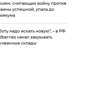
сиян, считающих войну против
аины успешной, упала до
нимума
боту надо искать новую", – в РФ
dberries начал закрывать
кованные склады