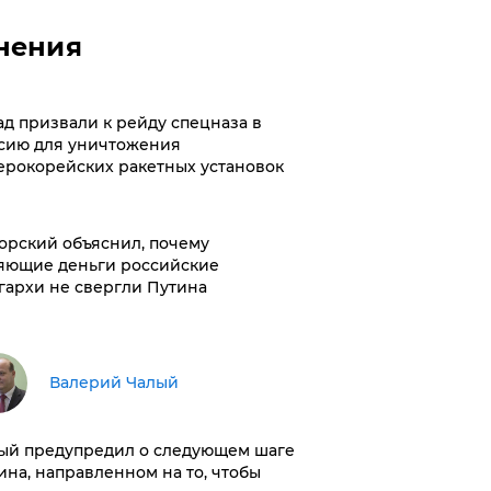
нения
ад призвали к рейду спецназа в
сию для уничтожения
ерокорейских ракетных установок
орский объяснил, почему
яющие деньги российские
гархи не свергли Путина
Валерий Чалый
ый предупредил о следующем шаге
ина, направленном на то, чтобы