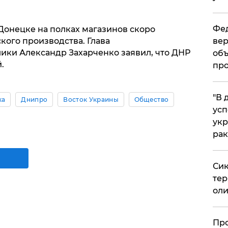
Фед
 Донецке на полках магазинов скоро
вер
кого производства. Глава
ки Александр Захарченко заявил, что ДНР
объ
.
про
​"В
ка
Днипро
Восток Украины
Общество
усп
укр
рак
Сик
тер
оли
​Пр