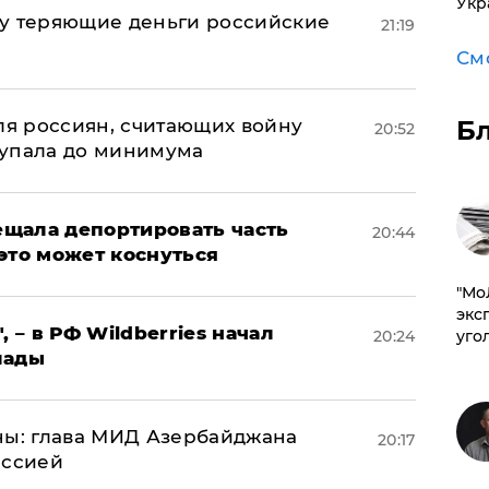
Укр
му теряющие деньги российские
21:19
а
См
Б
оля россиян, считающих войну
20:52
 упала до минимума
щала депортировать часть
20:44
это может коснуться
​"М
эксп
, – в РФ Wildberries начал
уго
20:24
лады
ны: глава МИД Азербайджана
20:17
иссией