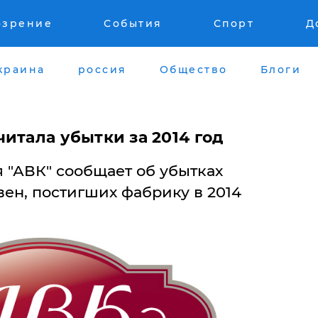
озрение
События
Спорт
Д
краина
россия
Общество
Блоги
итала убытки за 2014 год
 "АВК" сообщает об убытках
вен, постигших фабрику в 2014