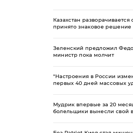
Казахстан разворачивается о
принято знаковое решение
Зеленский предложил Федор
министр пока молчит
"Настроения в России измен
первых 40 дней массовых у
Мудрик впервые за 20 месяц
болельщики вынесли свой 
​Без Patriot Киев стал миш