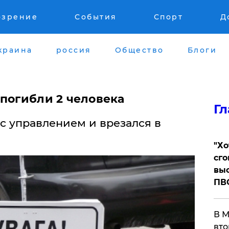
озрение
События
Спорт
Д
краина
россия
Общество
Блоги
 погибли 2 человека
Гл
с управлением и врезался в
​"Х
сго
выс
ПВ
В М
вто