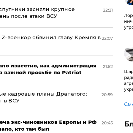
 спутники засняли крупное
22:21
Лор
ань после атаки ВСУ
нич
угр
й Z-военкор обвинил главу Кремля в
22:07
ало известно, как администрация
21:52
Шар
в важной просьбе по Patriot
рад
агр
укр
ые кадровые планы Драпатого:
20:59
т в ВСУ
См
реча экс-чиновников Европы и РФ
Б
20:45
нало, кто там был