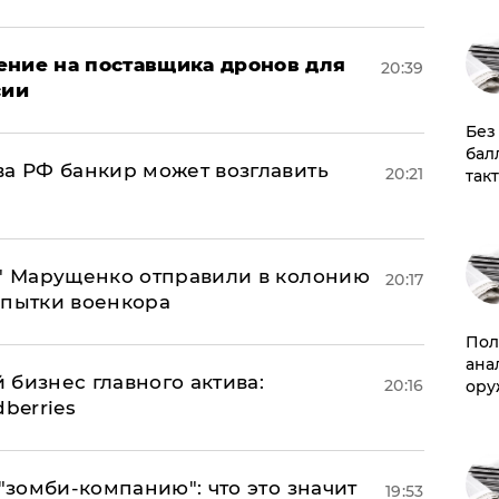
ение на поставщика дронов для
20:39
сии
​Бе
бал
ва РФ банкир может возглавить
20:21
так
б" Марущенко отправили в колонию
20:17
 пытки военкора
​По
ана
 бизнес главного актива:
20:16
ору
berries
 "зомби-компанию": что это значит
19:53