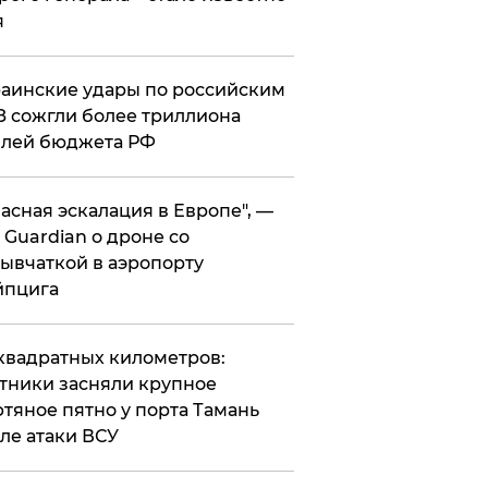
я
аинские удары по российским
 сожгли более триллиона
блей бюджета РФ
асная эскалация в Европе", —
 Guardian о дроне со
ывчаткой в аэропорту
йпцига
квадратных километров:
тники засняли крупное
тяное пятно у порта Тамань
ле атаки ВСУ