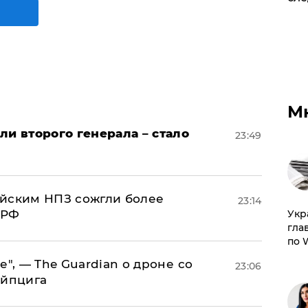
М
ли второго генерала – стало
23:49
ийским НПЗ сожгли более
23:14
 РФ
​Ук
гла
по 
е", — The Guardian о дроне со
23:06
ейпцига