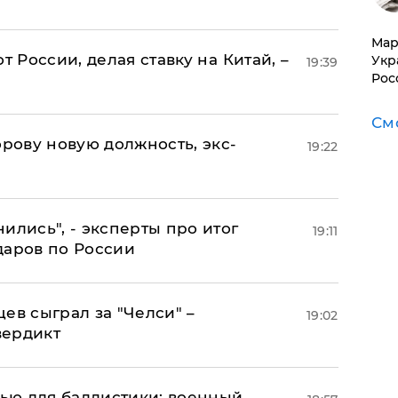
​Ма
т России, делая ставку на Китай, –
Укр
19:39
Рос
См
ову новую должность, экс-
19:22
ились", - эксперты про итог
19:11
даров по России
ев сыграл за "Челси" –
19:02
вердикт
енью для баллистики: военный