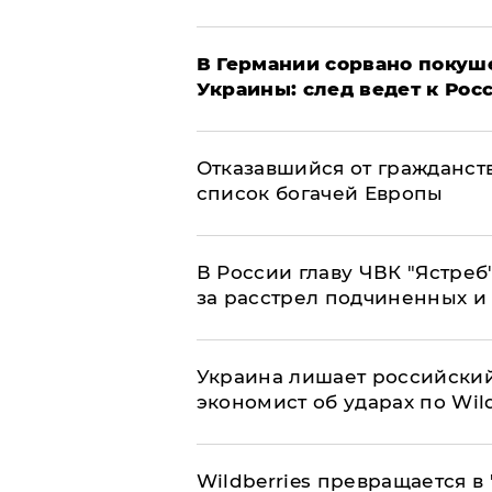
​В Германии сорвано покуш
Украины: след ведет к Рос
Отказавшийся от гражданст
список богачей Европы
В России главу ЧВК "Ястре
за расстрел подчиненных и
​Украина лишает российский
экономист об ударах по Wild
Wildberries превращается в