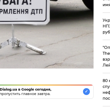
им
Укр
НПЗ
ру
"Оп
The
взр
Ле
80 
спу
Dialog.ua в Google сегодня,
✓
неф
пропустить главное завтра.
пос