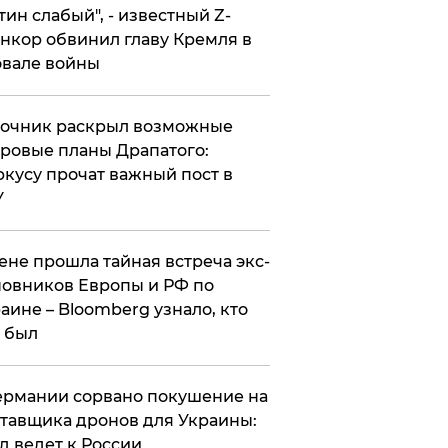
утин слабый", - известный Z-
нкор обвинил главу Кремля в
вале войны
точник раскрыл возможные
ровые планы Драпатого:
кусу прочат важный пост в
У
ене прошла тайная встреча экс-
овников Европы и РФ по
аине – Bloomberg узнало, кто
 был
Германии сорвано покушение на
тавщика дронов для Украины:
д ведет к России