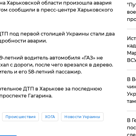
она Харьковской области произошла авария
​"П
том сообщили в пресс-центре Харьковского
вое
про
ДТП под первой столицей Украины стали два
​Ис
дробности аварии.
кад
Мар
59-летний водитель автомобиля «ГАЗ» не
ВС
ал с дороги, после чего врезался в дерево.
тель и его 58-летний пассажир.
В В
чин
ртельное ДТП в Харькове за последнюю
Укр
проспекте Гагарина.
там
Происшествия
ХОГА
Новости Украины
​В 
пос
сле