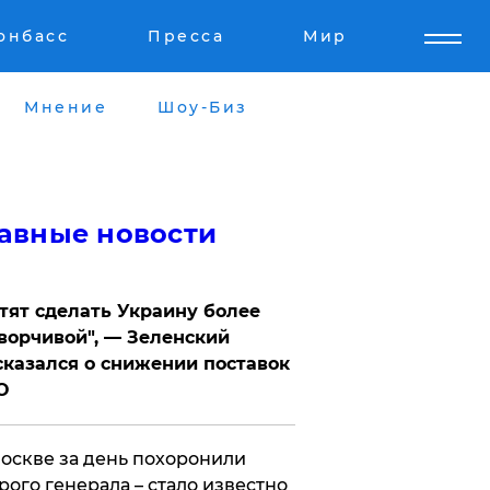
онбасс
Пресса
Мир
Мнение
Шоу-Биз
авные новости
отят сделать Украину более
ворчивой", — Зеленский
казался о снижении поставок
О
оскве за день похоронили
рого генерала – стало известно