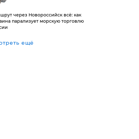
ршрут через Новороссийск всё: как
аина парализует морскую торговлю
сии
отреть ещё