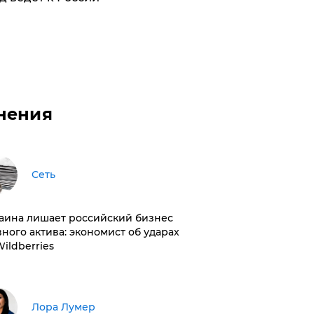
нения
Сеть
раина лишает российский бизнес
вного актива: экономист об ударах
Wildberries
​Лора Лумер