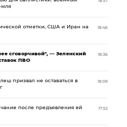
18:57
емля
ической отметки, США и Иран на
18:46
олее сговорчивой", — Зеленский
18:36
ставок ПВО
 Флеш призвал не оставаться в
18:09
г
чание после предъявления ей
17:52