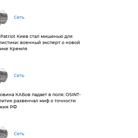
Сеть
з Patriot Киев стал мишенью для
листики: военный эксперт о новой
тике Кремля
Сеть
ловина КАБов падает в поля: OSINT-
литик развенчал миф о точности
жия РФ
Сеть