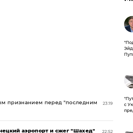
​"По
Эйд
Пут
"Пу
ным признанием перед "последним
23:19
с У
пре
нецкий аэропорт и сжег "Шахед"
22:52