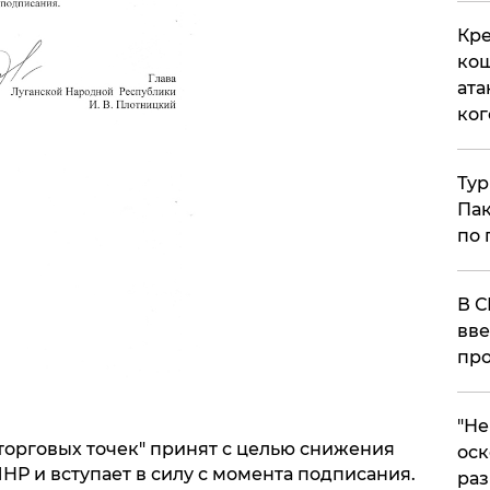
Кре
кош
ата
ког
Тур
Пак
по 
В С
вве
про
​"Н
торговых точек" принят с целью снижения
оск
Р и вступает в силу с момента подписания.
раз