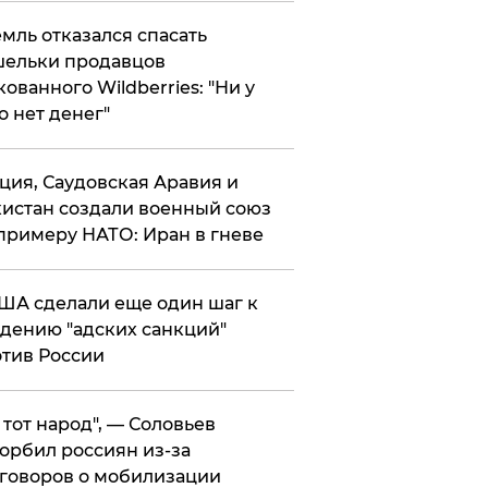
мль отказался спасать
ельки продавцов
кованного Wildberries: "Ни у
о нет денег"
ция, Саудовская Аравия и
истан создали военный союз
примеру НАТО: Иран в гневе
ША сделали еще один шаг к
дению "адских санкций"
тив России
е тот народ", — Соловьев
орбил россиян из-за
говоров о мобилизации