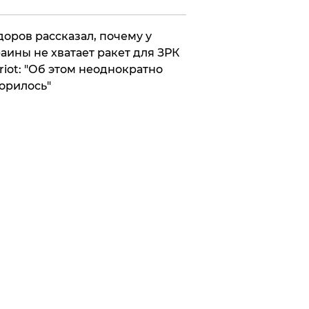
оров рассказал, почему у
аины не хватает ракет для ЗРК
riot: "Об этом неоднократно
орилось"