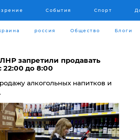
озрение
События
Спорт
Д
краина
россия
Общество
Блоги
 ЛНР запретили продавать
 22:00 до 8:00
родажу алкогольных напитков и
.