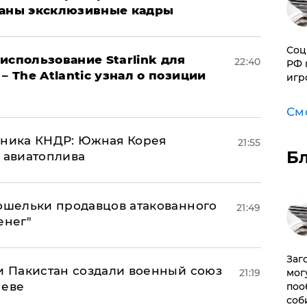
ваны эксклюзивные кадры
Соц
использование Starlink для
22:40
РФ 
– The Atlantic узнал о позиции
игр
См
юзника КНДР: Южная Корея
21:55
Б
н авиатоплива
кошельки продавцов атакованного
21:49
енег"
Заг
 и Пакистан создали военный союз
мог
21:19
неве
поо
соб