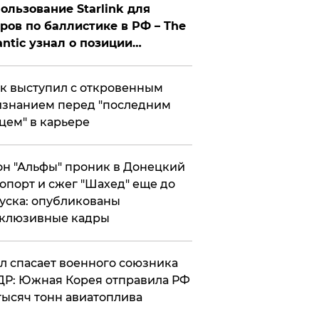
ользование Starlink для
ров по баллистике в РФ – The
antic узнал о позиции
знесмена
к выступил с откровенным
знанием перед "последним
цем" в карьере
н "Альфы" проник в Донецкий
опорт и сжег "Шахед" еще до
уска: опубликованы
склюзивные кадры
ул спасает военного союзника
Р: Южная Корея отправила РФ
тысяч тонн авиатоплива