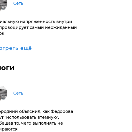
Сеть
иальную напряженность внутри
провоцирует самый неожиданный
ок
отреть ещё
логи
Сеть
ородний объяснил, как Федорова
ут "использовать втемную",
бещав то, чего выполнять не
ираются