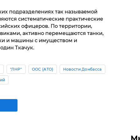
ских подразделениях так называемой
ляются систематические практические
сийских офицеров. По территории,
виками, активно перемещаются танки,
ки и машины с имуществом и
один Ткачук.
ы
"ЛНР"
ООС (АТО)
Новости Донбасса
кий
М