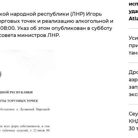
исп
уда
кой народной республики (ЛНР) Игорь
Atl
орговых точек и реализацию алкогольной и
би
08:00. Указ об этом опубликован в субботу
совета министров ЛНР.
Уси
при
тан
Дро
аэр
зап
эк
​Се
КНД
30 