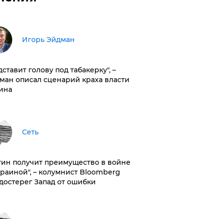
Игорь Эйдман
дставит голову под табакерку", –
ман описал сценарий краха власти
ина
Сеть
тин получит преимущество в войне
краиной", – колумнист Bloomberg
достерег Запад от ошибки