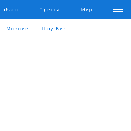
онбасс
Пресса
Мир
Мнение
Шоу-Биз