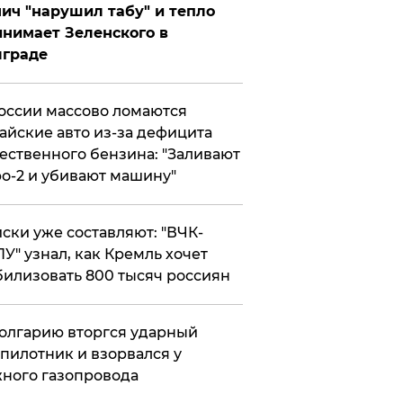
ич "нарушил табу" и тепло
нимает Зеленского в
лграде
оссии массово ломаются
айские авто из-за дефицита
ественного бензина: "Заливают
о-2 и убивают машину"
ски уже составляют: "ВЧК-
У" узнал, как Кремль хочет
илизовать 800 тысяч россиян
олгарию вторгся ударный
пилотник и взорвался у
ного газопровода