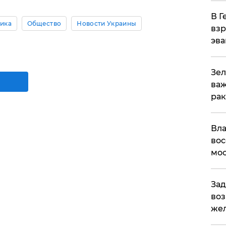
В Г
ика
Общество
Новости Украины
взр
эва
Зел
важ
рак
Вла
вос
мос
Зад
воз
жел