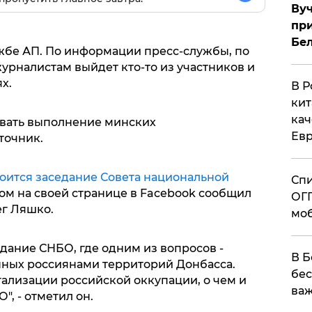
Вуч
при
Бе
жбе АП. По информации пресс-службы, по
урналистам выйдет кто-то из участников и
х.
В Р
кит
кач
ивать выполнение минских
Евр
точник.
стоится заседание Совета национальной
Спи
ом на своей странице в Facebook сообщил
ОГП
г Ляшко.
моб
едание СНБО, где одним из вопросов -
В Б
нных россиянами территорий Донбасса.
бес
гализации российской оккупации, о чем и
важ
", - отметил он.