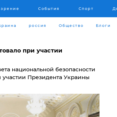
озрение
События
Спорт
Д
краина
россия
Общество
Блоги
товало при участии
вета национальной безопасности
 участии Президента Украины