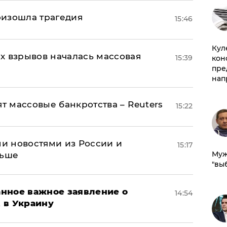
оизошла трагедия
15:46
Куле
х взрывов началась массовая
15:39
кон
пре
нап
ят массовые банкротства – Reuters
15:22
и новостями из России и
15:17
Муж
льше
"вы
нное важное заявление о
14:54
t в Украину