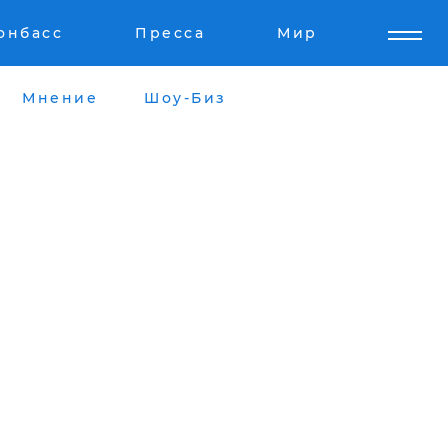
онбасс
Пресса
Мир
Мнение
Шоу-Биз