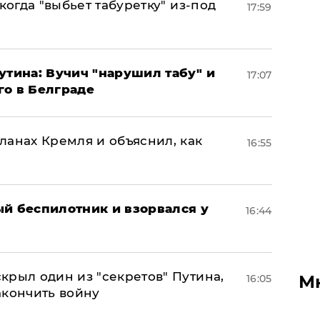
когда "выбьет табуретку" из-под
17:59
утина: Вучич "нарушил табу" и
17:07
го в Белграде
ланах Кремля и объяснил, как
16:55
ый беспилотник и взорвался у
16:44
крыл один из "секретов" Путина,
М
16:05
акончить войну