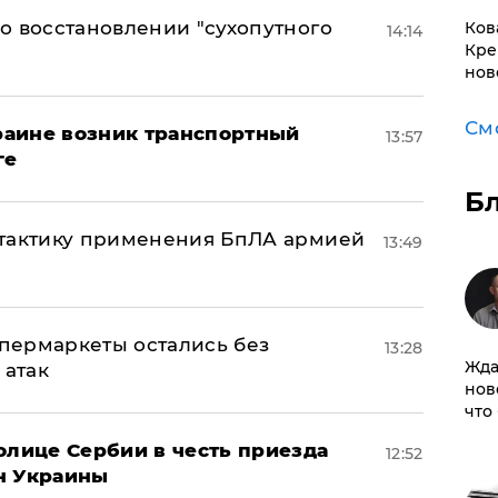
о восстановлении "сухопутного
Ков
14:14
Кре
нов
См
краине возник транспортный
13:57
ге
Б
 тактику применения БпЛА армией
13:49
пермаркеты остались без
13:28
Жда
 атак
нов
что
олице Сербии в честь приезда
12:52
н Украины