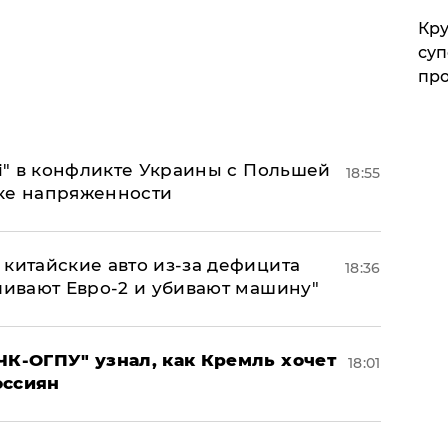
Кр
суп
про
 і" в конфликте Украины с Польшей
18:55
ке напряженности
китайские авто из-за дефицита
18:36
ливают Евро-2 и убивают машину"
ЧК-ОГПУ" узнал, как Кремль хочет
18:01
оссиян