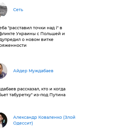
Сеть
ба "расставил точки над і" в
фликте Украины с Польшей и
дупредил о новом витке
ряженности
Айдер Муждабаев
дабаев рассказал, кто и когда
бьет табуретку" из-под Путина
Александр Коваленко (Злой
Одессит)