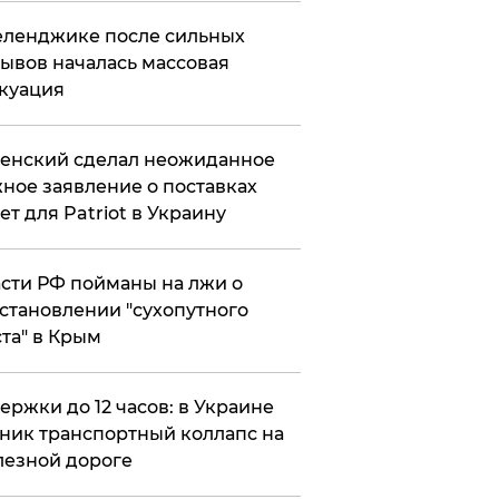
еленджике после сильных
ывов началась массовая
куация
енский сделал неожиданное
ное заявление о поставках
ет для Patriot в Украину
сти РФ пойманы на лжи о
становлении "сухопутного
та" в Крым
ержки до 12 часов: в Украине
ник транспортный коллапс на
езной дороге