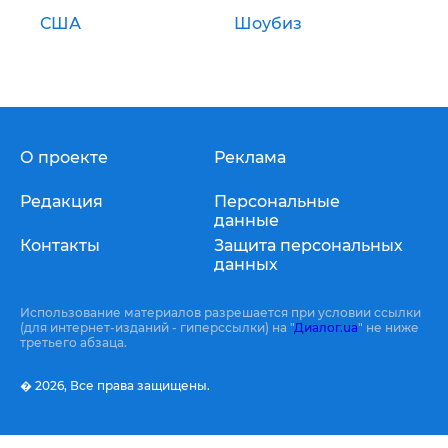
США
Шоубиз
О проекте
Реклама
Редакция
Персональные
данные
Контакты
Защита персональных
данных
Использование материалов разрешается при условии ссылки
(для интернет-изданий - гиперссылки) на "
Диалог.ua
" не ниже
третьего абзаца.
� 2026,
Все права защищены.