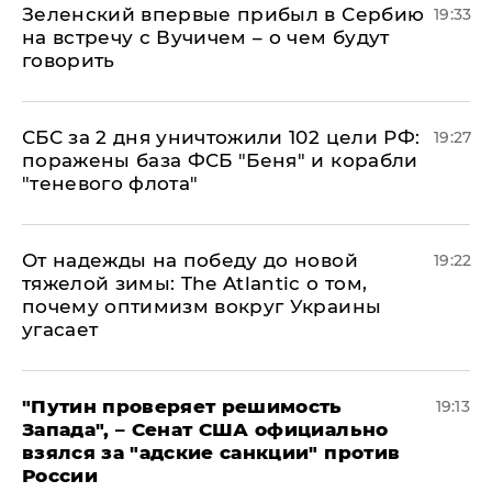
Зеленский впервые прибыл в Сербию
19:33
на встречу с Вучичем – о чем будут
говорить
СБС за 2 дня уничтожили 102 цели РФ:
19:27
поражены база ФСБ "Беня" и корабли
"теневого флота"
От надежды на победу до новой
19:22
тяжелой зимы: The Atlantic о том,
почему оптимизм вокруг Украины
угасает
"Путин проверяет решимость
19:13
Запада", – Сенат США официально
взялся за "адские санкции" против
России