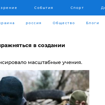
озрение
События
Спорт
Д
краина
россия
Общество
Блоги
пражняться в создании
нсировало масштабные учения.