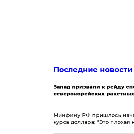
Последние новости
Запад призвали к рейду с
северокорейских ракетных
Минфину РФ пришлось начат
курса доллара: "Это плохая 