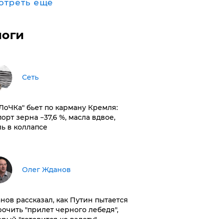
отреть ещё
логи
Сеть
оЛоЧКа" бьет по карману Кремля:
орт зерна −37,6 %, масла вдвое,
ль в коллапсе
Олег Жданов
нов рассказал, как Путин пытается
рочить "прилет черного лебедя",