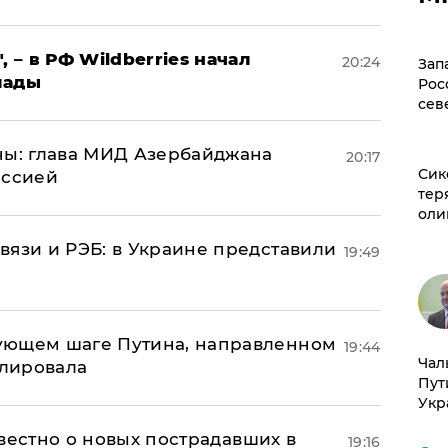
, – в РФ Wildberries начал
20:24
Зап
лады
Рос
сев
ны: глава МИД Азербайджана
20:17
Сик
иссией
тер
оли
вязи и РЭБ: в Украине представили
19:49
ующем шаге Путина, направленном
19:44
Чал
улировала
Пут
Укр
известно о новых пострадавших в
19:16