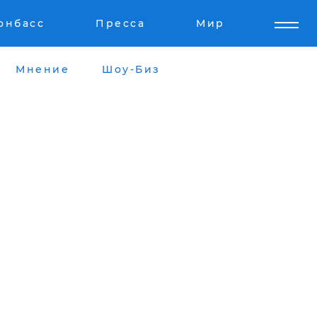
онбасс
Пресса
Мир
Мнение
Шоу-Биз