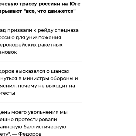
чевую трассу россиян на Юге
зрывают "все, что движется"
ад призвали к рейду спецназа
оссию для уничтожения
ерокорейских ракетных
ановок
оров высказался о шансах
нуться в министры обороны и
яснил, почему не выходит на
тесты
 день моего увольнения мы
ешно протестировали
аинскую баллистическую
ету", — Федоров