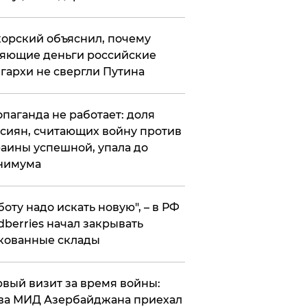
орский объяснил, почему
яющие деньги российские
гархи не свергли Путина
опаганда не работает: доля
сиян, считающих войну против
аины успешной, упала до
нимума
боту надо искать новую", – в РФ
dberries начал закрывать
кованные склады
вый визит за время войны:
ва МИД Азербайджана приехал