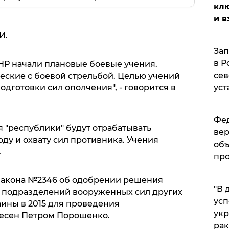
клю
и в
И.
Зап
в Р
Р начали плановые боевые учения.
сев
еские с боевой стрельбой. Целью учений
дготовки сил ополчения", - говорится в
уст
Фед
 "республики" будут отрабатывать
вер
ду и охвату сил противника. Учения
объ
.
про
 закона №2346 об одобрении решения
​"В
е подразделений вооруженных сил других
усп
аины в 2015 для проведения
укр
есен Петром Порошенко.
рак