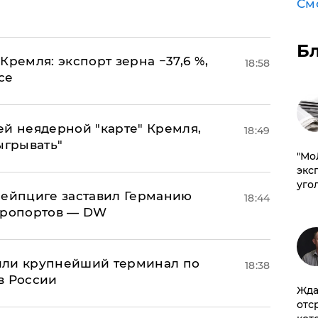
См
Б
Кремля: экспорт зерна −37,6 %,
18:58
се
ей неядерной "карте" Кремля,
18:49
ыгрывать"
​"М
эксп
уго
 Лейпциге заставил Германию
18:44
эропортов — DW
или крупнейший терминал по
18:38
в России
Жда
отс