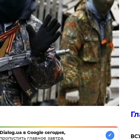
Гл
Dialog.ua в Google сегодня,
✓
ВСУ
пропустить главное завтра.