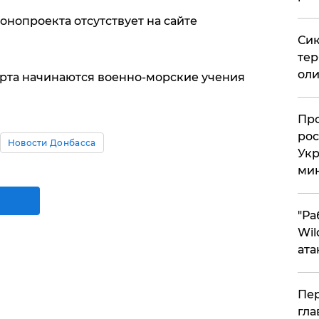
конопроекта отсутствует на сайте
Сик
тер
оли
рта начинаются военно-морские учения
​Пр
рос
Новости Донбасса
Укр
ми
"Ра
Wil
ата
Пер
гла