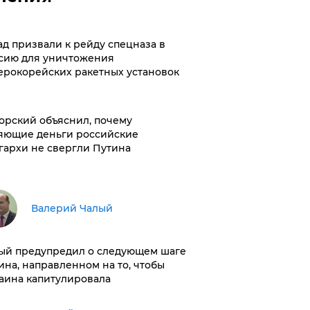
ад призвали к рейду спецназа в
сию для уничтожения
ерокорейских ракетных установок
орский объяснил, почему
яющие деньги российские
гархи не свергли Путина
Валерий Чалый
ый предупредил о следующем шаге
ина, направленном на то, чтобы
аина капитулировала