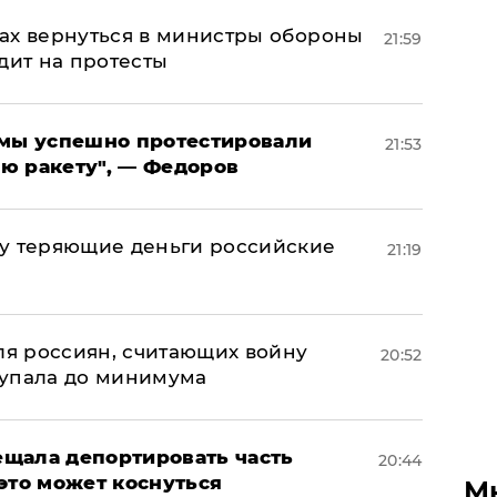
ах вернуться в министры обороны
21:59
дит на протесты
я мы успешно протестировали
21:53
ю ракету", — Федоров
му теряющие деньги российские
21:19
а
оля россиян, считающих войну
20:52
 упала до минимума
щала депортировать часть
20:44
это может коснуться
М