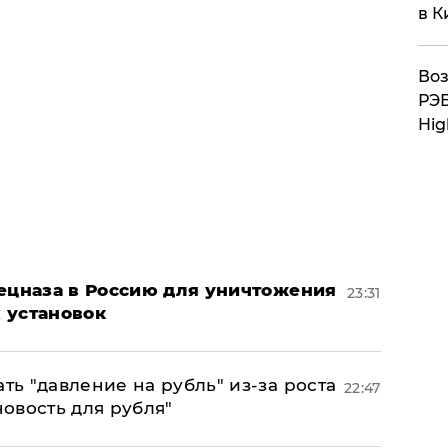
в К
Воз
РЭБ
Hig
пецназа в Россию для уничтожения
23:31
 установок
ь "давление на рубль" из-за роста
22:47
новость для рубля"