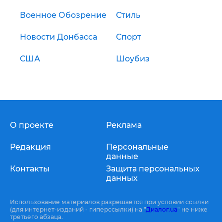
Военное Обозрение
Стиль
Новости Донбасса
Спорт
США
Шоубиз
О проекте
Реклама
Редакция
Персональные
данные
Контакты
Защита персональных
данных
Использование материалов разрешается при условии ссылки
(для интернет-изданий - гиперссылки) на "
Диалог.ua
" не ниже
третьего абзаца.