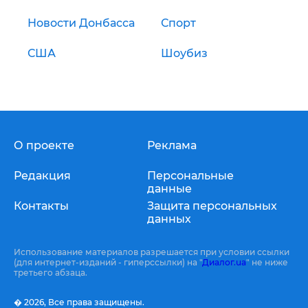
Новости Донбасса
Спорт
США
Шоубиз
О проекте
Реклама
Редакция
Персональные
данные
Контакты
Защита персональных
данных
Использование материалов разрешается при условии ссылки
(для интернет-изданий - гиперссылки) на "
Диалог.ua
" не ниже
третьего абзаца.
� 2026,
Все права защищены.