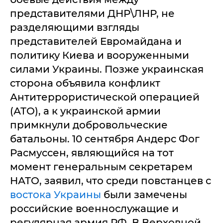
представителями ДНР\ЛНР, не
разделяющими взгляды
представителей Евромайдана и
политику Киева и вооруженными
силами Украины. Позже украинская
сторона объявила конфликт
Антитеррористической операцией
(АТО), а к украинской армии
примкнули добровольческие
батальоны. 10 сентября Андерс Фог
Расмуссен, являющийся на тот
момент генеральным секретарем
НАТО, заявил, что среди повстанцев с
востока Украины
были замечены
российские военнослужащие и
регулярная армия РФ. В Верховной