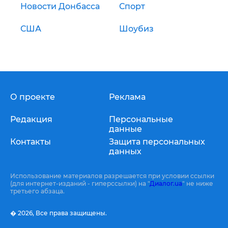
Новости Донбасса
Спорт
США
Шоубиз
О проекте
Реклама
Редакция
Персональные
данные
Контакты
Защита персональных
данных
Использование материалов разрешается при условии ссылки
(для интернет-изданий - гиперссылки) на "
Диалог.ua
" не ниже
третьего абзаца.
� 2026,
Все права защищены.