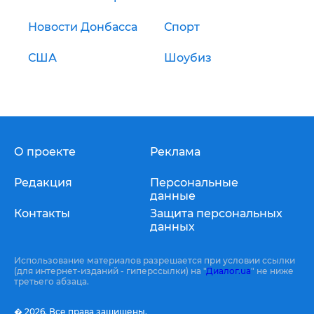
Новости Донбасса
Спорт
США
Шоубиз
О проекте
Реклама
Редакция
Персональные
данные
Контакты
Защита персональных
данных
Использование материалов разрешается при условии ссылки
(для интернет-изданий - гиперссылки) на "
Диалог.ua
" не ниже
третьего абзаца.
� 2026,
Все права защищены.