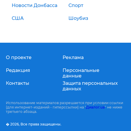
Новости Донбасса
Спорт
США
Шоубиз
О проекте
Реклама
Редакция
Персональные
данные
Контакты
Защита персональных
данных
Использование материалов разрешается при условии ссылки
(для интернет-изданий - гиперссылки) на "
Диалог.ua
" не ниже
третьего абзаца.
� 2026,
Все права защищены.