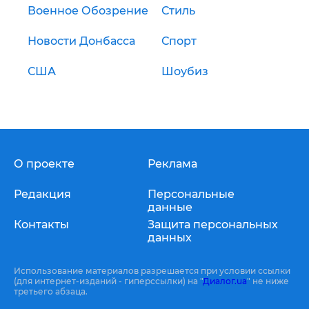
Военное Обозрение
Стиль
Новости Донбасса
Спорт
США
Шоубиз
О проекте
Реклама
Редакция
Персональные
данные
Контакты
Защита персональных
данных
Использование материалов разрешается при условии ссылки
(для интернет-изданий - гиперссылки) на "
Диалог.ua
" не ниже
третьего абзаца.