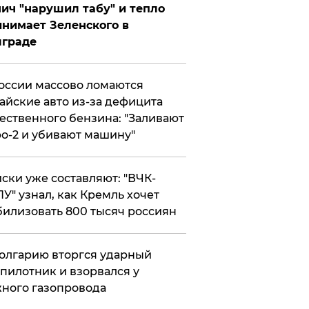
ич "нарушил табу" и тепло
нимает Зеленского в
лграде
оссии массово ломаются
айские авто из-за дефицита
ественного бензина: "Заливают
о-2 и убивают машину"
ски уже составляют: "ВЧК-
У" узнал, как Кремль хочет
илизовать 800 тысяч россиян
олгарию вторгся ударный
пилотник и взорвался у
ного газопровода