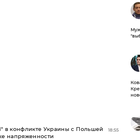
Муж
"вы
Ков
Кре
нов
 і" в конфликте Украины с Польшей
18:55
ке напряженности