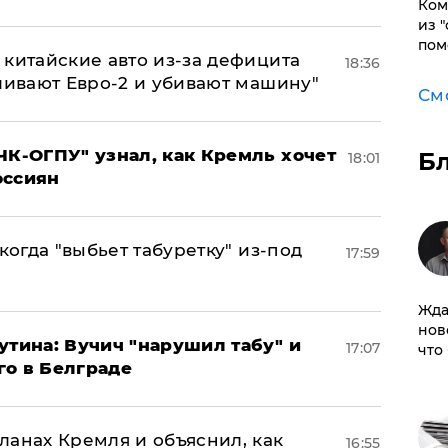
Ком
из 
пом
китайские авто из-за дефицита
18:36
ливают Евро-2 и убивают машину"
См
ЧК-ОГПУ" узнал, как Кремль хочет
Б
18:01
оссиян
когда "выбьет табуретку" из-под
17:59
Жда
нов
утина: Вучич "нарушил табу" и
17:07
что
го в Белграде
ланах Кремля и объяснил, как
16:55