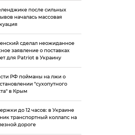
еленджике после сильных
ывов началась массовая
куация
енский сделал неожиданное
ное заявление о поставках
ет для Patriot в Украину
сти РФ пойманы на лжи о
становлении "сухопутного
та" в Крым
ержки до 12 часов: в Украине
ник транспортный коллапс на
езной дороге