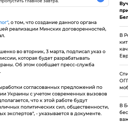
пропустить главное завтра.
Вуч
при
Бе
лог"
, о том, что создание данного органа
шей реализации Минских договоренностей,
В Р
л.
кит
кач
нко во вторник, 3 марта, подписал указ о
Евр
иссии, которая будет разрабатывать
траны. Об этом сообщает пресс-служба
.
Спи
ОГП
выработки согласованных предложений по
моб
ии Украины с учетом современных вызовов
полагается, что к этой работе будут
В Б
личных политических сил, общественности,
бес
 экспертов", - указывается в документе.
важ