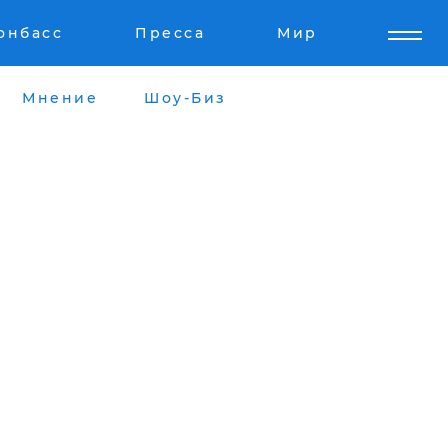
онбасс
Пресса
Мир
Мнение
Шоу-Биз