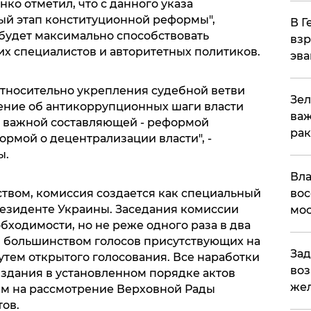
о отметил, что с данного указа
ый этап конституционной реформы",
В Г
 будет максимально способствовать
взр
х специалистов и авторитетных политиков.
эва
относительно укрепления судебной ветви
Зел
шение об антикоррупционных шаги власти
важ
 важной составляющей - реформой
рак
рмой о децентрализации власти", -
ы.
Вла
ством, комиссия создается как специальный
вос
езиденте Украины. Заседания комиссии
мос
бходимости, но не реже одного раза в два
 большинством голосов присутствующих на
Зад
утем открытого голосования. Все наработки
воз
издания в установленном порядке актов
жел
ем на рассмотрение Верховной Рады
ов.