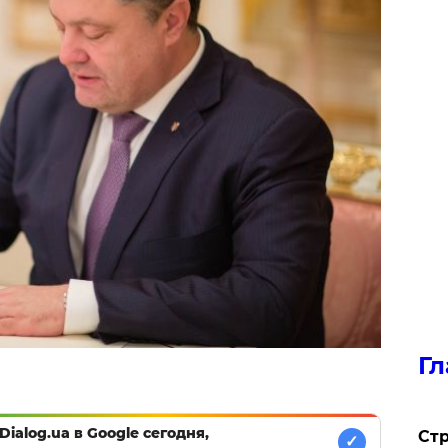
Гл
Dialog.ua в Google сегодня,
Стр
✓