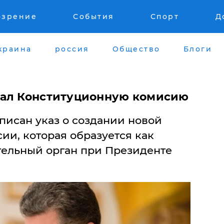
озрение
События
Спорт
Д
краина
россия
Общество
Блоги
дал Конституционную комисию
исан указ о создании новой
ии, которая образуется как
ельный орган при Президенте