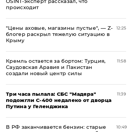
OSINT-эксперт рассказал, что
происходит
​"Цены аховые, магазины пустые", — Z-
12:25
блогер раскрыл тяжелую ситуацию в
Крыму
​Кремль остается за бортом: Турция,
11:58
Саудовская Аравия и Пакистан
создали новый центр силы
Три часа пылала: СБС "Мадяра"
11:39
подожгли С-400 недалеко от дворца
Путина у Геленджика
​В РФ заканчивается бензин: старые
10:49