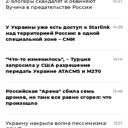
Z-блогеры скандалят и обвиняют
15:27
Вучича в предательстве России
У Украины уже есть доступ к Starlink
14:39
над территорией России: в одной
специальной зоне – СМИ
​"Что-то изменилось", – Турция
14:14
запросила у США разрешение
передать Украине ATACMS и M270
​Российская "Арена" сбила семь
13:46
дронов, но танк все равно сгорел: что
произошло
​Украину накрыла волна пессимизма:
12:51