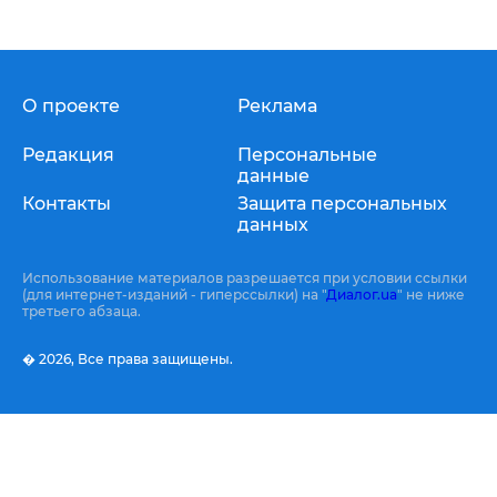
О проекте
Реклама
Редакция
Персональные
данные
Контакты
Защита персональных
данных
Использование материалов разрешается при условии ссылки
(для интернет-изданий - гиперссылки) на "
Диалог.ua
" не ниже
третьего абзаца.
� 2026,
Все права защищены.