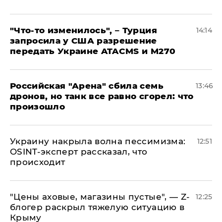
​"Что-то изменилось", – Турция
14:14
запросила у США разрешение
передать Украине ATACMS и M270
​Российская "Арена" сбила семь
13:46
дронов, но танк все равно сгорел: что
произошло
​Украину накрыла волна пессимизма:
12:51
OSINT-эксперт рассказал, что
происходит
​"Цены аховые, магазины пустые", — Z-
12:25
блогер раскрыл тяжелую ситуацию в
Крыму