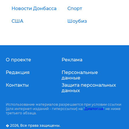
Новости Донбасса
Спорт
США
Шоубиз
О проекте
Реклама
Редакция
Персональные
данные
Контакты
Защита персональных
данных
Использование материалов разрешается при условии ссылки
(для интернет-изданий - гиперссылки) на "
Диалог.ua
" не ниже
третьего абзаца.
� 2026,
Все права защищены.