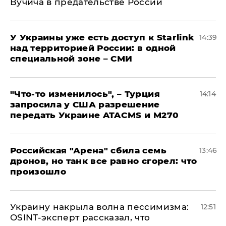
Вучича в предательстве России
У Украины уже есть доступ к Starlink
14:39
над территорией России: в одной
специальной зоне – СМИ
​"Что-то изменилось", – Турция
14:14
запросила у США разрешение
передать Украине ATACMS и M270
​Российская "Арена" сбила семь
13:46
дронов, но танк все равно сгорел: что
произошло
​Украину накрыла волна пессимизма:
12:51
OSINT-эксперт рассказал, что