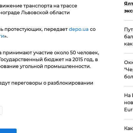
Ял
ижение транспорта на трассе
эк
онограде Львовской области
ль протестующих, передает
depo.ua
со
Пут
ти
».
бал
как
та принимают участие около 50 человек,
осударственный бюджет на 2015 год, в
Окк
рование угольной промышленности.
"Че
бол
ведут переговоры о разблокировании
На 
нов
Eu
Как