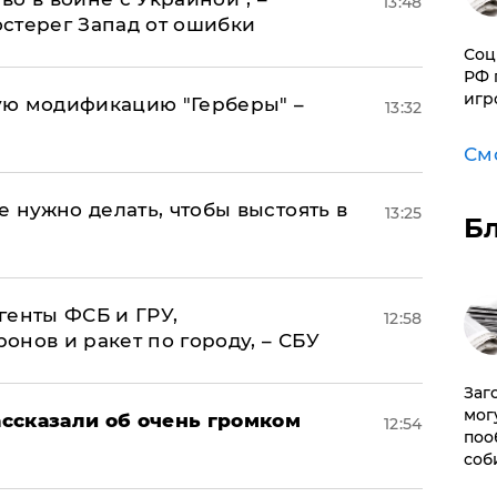
13:48
стерег Запад от ошибки
Соц
РФ 
игр
ую модификацию "Герберы" –
13:32
См
е нужно делать, чтобы выстоять в
13:25
Б
генты ФСБ и ГРУ,
12:58
нов и ракет по городу, – СБУ
Заг
мог
ссказали об очень громком
12:54
поо
соб