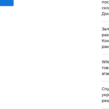
пос
ско
До
​Зе
раз
Кон
рак
​Wi
тов
ата
Спу
укр
ре