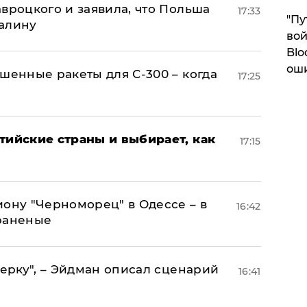
авроцкого и заявила, что Польша
17:33
"Пу
алину
вой
Blo
ош
шенные ракеты для С-300 – когда
17:25
тийские страны и выбирает, как
17:15
иону "Черноморец" в Одессе – в
16:42
раненые
керку", – Эйдман описал сценарий
16:41