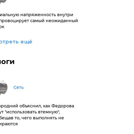
иальную напряженность внутри
провоцирует самый неожиданный
ок
отреть ещё
логи
Сеть
ородний объяснил, как Федорова
ут "использовать втемную",
бещав то, чего выполнять не
ираются