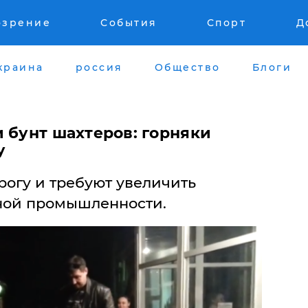
озрение
События
Спорт
Д
краина
россия
Общество
Блоги
 бунт шахтеров: горняки
у
огу и требуют увеличить
ной промышленности.