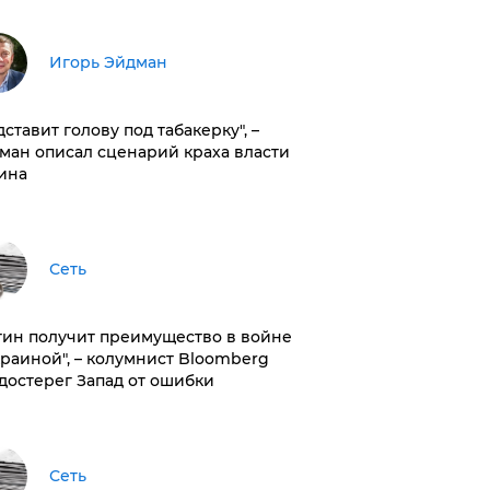
Игорь Эйдман
дставит голову под табакерку", –
ман описал сценарий краха власти
ина
Сеть
тин получит преимущество в войне
краиной", – колумнист Bloomberg
достерег Запад от ошибки
Сеть