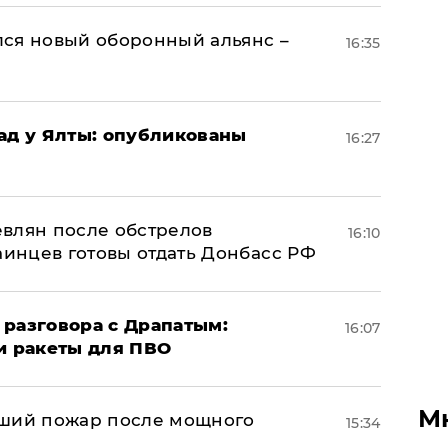
ся новый оборонный альянс –
16:35
рад у Ялты: опубликованы
16:27
влян после обстрелов
16:10
аинцев готовы отдать Донбасс РФ
 разговора с Драпатым:
16:07
и ракеты для ПВО
М
йший пожар после мощного
15:34