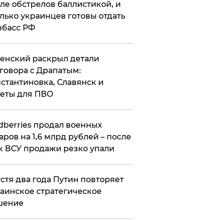
ле обстрелов баллистикой, и
лько украинцев готовы отдать
нбасс РФ
ленский раскрыл детали
говора с Драпатым:
стантиновка, Славянск и
еты для ПВО
ldberries продал военных
аров на 1,6 млрд рублей – после
к ВСУ продажи резко упали
стя два года Путин повторяет
аинское стратегическое
шение