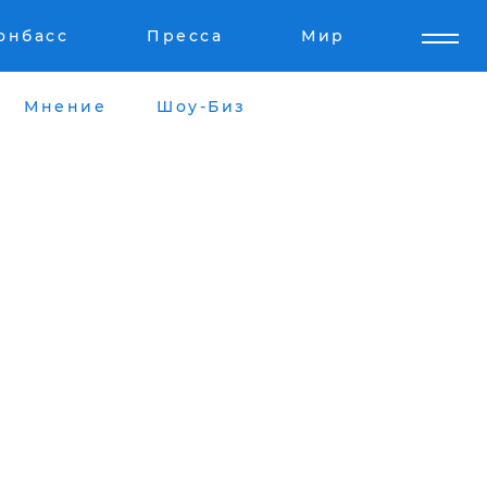
онбасс
Пресса
Мир
Мнение
Шоу-Биз