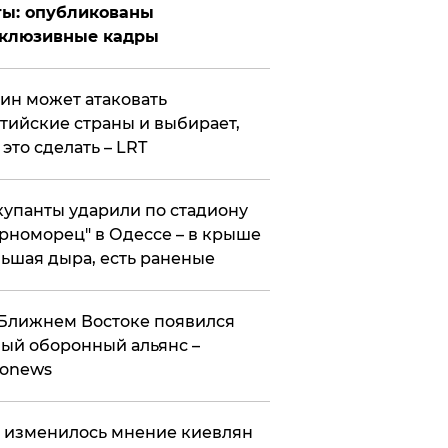
ты: опубликованы
склюзивные кадры
ин может атаковать
тийские страны и выбирает,
 это сделать – LRT
упанты ударили по стадиону
рноморец" в Одессе – в крыше
ьшая дыра, есть раненые
Ближнем Востоке появился
ый оборонный альянс –
ronews
 изменилось мнение киевлян