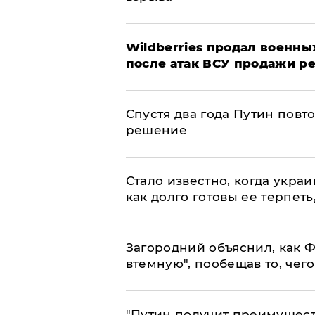
​Wildberries продал военны
после атак ВСУ продажи р
Спустя два года Путин повт
решение
Стало известно, когда укр
как долго готовы ее терпеть
Загородний объяснил, как Ф
втемную", пообещав то, чег
"Путин получит преимуществ