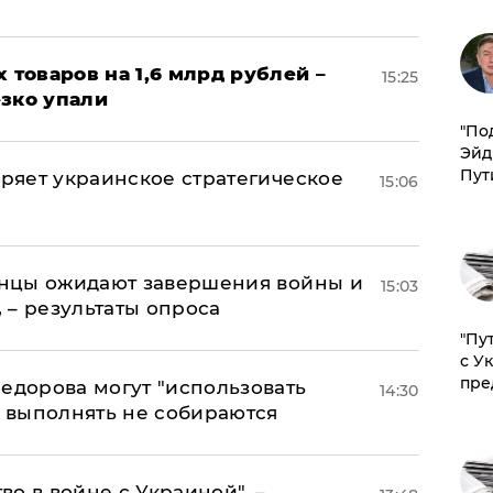
х товаров на 1,6 млрд рублей –
15:25
езко упали
​"По
Эйд
Пут
оряет украинское стратегическое
15:06
аинцы ожидают завершения войны и
15:03
, – результаты опроса
"Пу
с У
пре
едорова могут "использовать
14:30
о выполнять не собираются
о в войне с Украиной", –