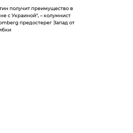
тин получит преимущество в
не с Украиной", – колумнист
omberg предостерег Запад от
ибки