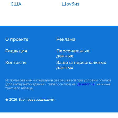
США
Шоубиз
О проекте
Реклама
Редакция
Персональные
данные
Контакты
Защита персональных
данных
Использование материалов разрешается при условии ссылки
(для интернет-изданий - гиперссылки) на "
Диалог.ua
" не ниже
третьего абзаца.
� 2026,
Все права защищены.