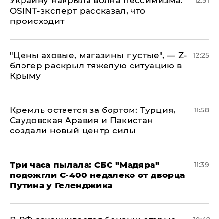
​Украину накрыла волна пессимизма:
12:51
OSINT-эксперт рассказал, что
происходит
​"Цены аховые, магазины пустые", — Z-
12:25
блогер раскрыл тяжелую ситуацию в
Крыму
​Кремль остается за бортом: Турция,
11:58
Саудовская Аравия и Пакистан
создали новый центр силы
Три часа пылала: СБС "Мадяра"
11:39
подожгли С-400 недалеко от дворца
Путина у Геленджика