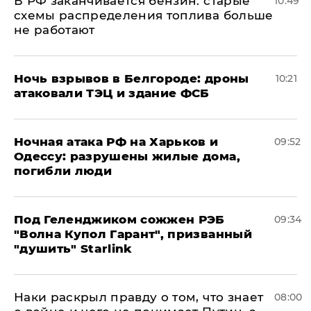
​В РФ заканчивается бензин: старые
10:49
схемы распределения топлива больше
не работают
​Ночь взрывов в Белгороде: дроны
10:21
атаковали ТЭЦ и здание ФСБ
​Ночная атака РФ на Харьков и
09:52
Одессу: разрушены жилые дома,
погибли люди
Под Геленджиком сожжен РЭБ
09:34
"Волна Купол Гарант", призванный
"душить" Starlink
Наки раскрыл правду о том, что знает
08:00