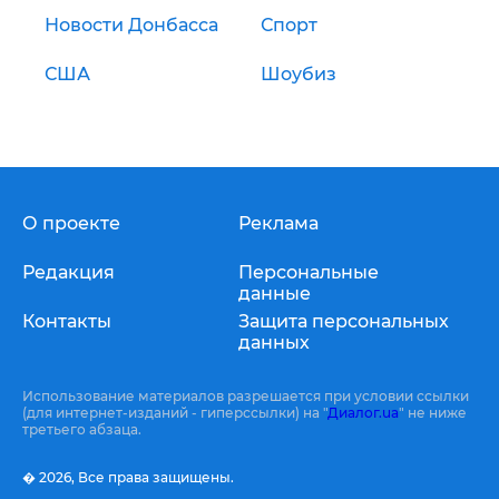
Новости Донбасса
Спорт
США
Шоубиз
О проекте
Реклама
Редакция
Персональные
данные
Контакты
Защита персональных
данных
Использование материалов разрешается при условии ссылки
(для интернет-изданий - гиперссылки) на "
Диалог.ua
" не ниже
третьего абзаца.
� 2026,
Все права защищены.