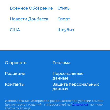
Военное Обозрение
Стиль
Новости Донбасса
Спорт
США
Шоубиз
О проекте
Реклама
Редакция
Персональные
данные
Контакты
Защита персональных
данных
Использование материалов разрешается при условии ссылки
(для интернет-изданий - гиперссылки) на "
Диалог.ua
" не ниже
третьего абзаца.