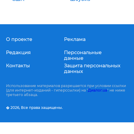
О проекте
Реклама
Редакция
Персональные
данные
Контакты
Защита персональных
данных
Использование материалов разрешается при условии ссылки
(для интернет-изданий - гиперссылки) на "
Диалог.ua
" не ниже
третьего абзаца.
� 2026,
Все права защищены.