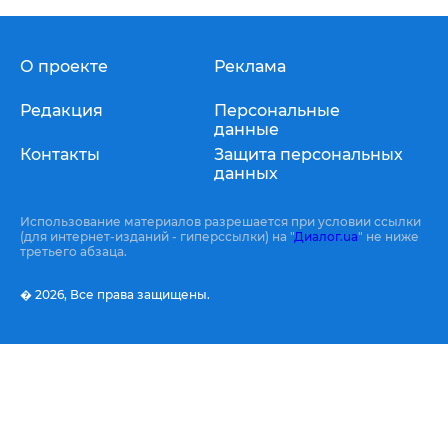
О проекте
Реклама
Редакция
Персональные
данные
Контакты
Защита персональных
данных
Использование материалов разрешается при условии ссылки
(для интернет-изданий - гиперссылки) на "
Диалог.ua
" не ниже
третьего абзаца.
� 2026,
Все права защищены.