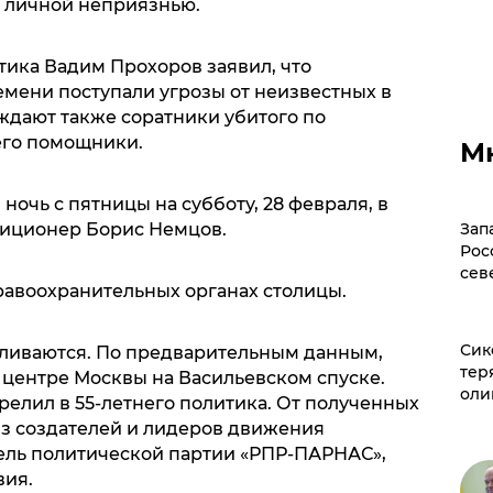
с личной неприязнью.
тика Вадим Прохоров заявил, что
мени поступали угрозы от неизвестных в
ждают также соратники убитого по
его помощники.
М
в ночь с пятницы на субботу, 28 февраля, в
Зап
зиционер Борис Немцов.
Рос
сев
равоохранительных органах столицы.
Сик
вливаются. По предварительным данным,
тер
 центре Москвы на Васильевском спуске.
оли
елил в 55-летнего политика. От полученных
з создателей и лидеров движения
ель политической партии «РПР-ПАРНАС»,
вия.