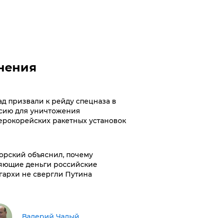
нения
ад призвали к рейду спецназа в
сию для уничтожения
ерокорейских ракетных установок
орский объяснил, почему
яющие деньги российские
гархи не свергли Путина
Валерий Чалый