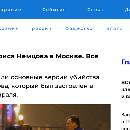
озрение
События
Спорт
Д
краина
россия
Общество
Блоги
риса Немцова в Москве. Все
Гл
ли основные версии убийства
ВСУ
ва, который был застрелен в
клю
враля.
и в
Зап
в Р
сев