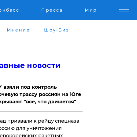
онбасс
Пресса
Мир
Мнение
Шоу-Биз
авные новости
 взяли под контроль
чевую трассу россиян на Юге
зрывают "все, что движется"
ад призвали к рейду спецназа
оссию для уничтожения
ерокорейских ракетных