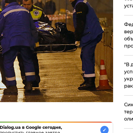
уст
Фед
вер
объ
про
​"В
усп
укр
рак
Сик
тер
оли
Dialog.ua в Google сегодня,
✓
пропустить главное завтра.