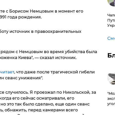
сте с Борисом Немцовым в момент его
Чал
991 года рождения.
Пут
Укр
бботу источник в правоохранительных
См
 рядом с Немцовым во время убийства была
Б
роженка Киева", — сказал источник.
читает
, что даже после трагической гибели
ин сеанс унижения".
все случилось. Я проезжал по Никольской, за
​"М
когда его сейчас осматривали, его
эксп
уго
 но это так было сделано, еще один сеанс
ь, обнажить, перед камерами всего