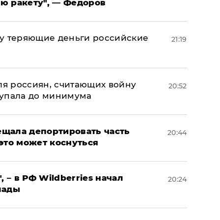
ю ракету", — Федоров
му теряющие деньги российские
21:19
а
оля россиян, считающих войну
20:52
 упала до минимума
щала депортировать часть
20:44
это может коснуться
, – в РФ Wildberries начал
20:24
лады