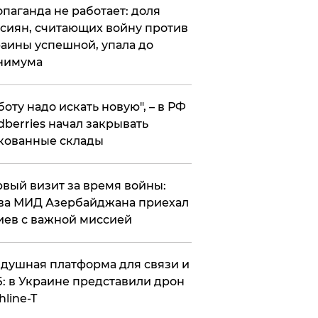
опаганда не работает: доля
сиян, считающих войну против
аины успешной, упала до
нимума
боту надо искать новую", – в РФ
dberries начал закрывать
кованные склады
вый визит за время войны:
ва МИД Азербайджана приехал
иев с важной миссией
душная платформа для связи и
: в Украине представили дрон
hline-T