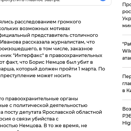
​Пр
рос
Укр
ялись расследованием громкого
ми
кольких возможных мотивах
официальный представитель столичного
Иванова рассказала журналистам, что
"Ра
роизошедшего, в том числе, заказное
Wil
очник "Интерфакс" в правоохранительных
ата
от факт, что Борис Немцов был убит в
рша, который должен пройти 1 марта. По
, преступление может носить
Пер
гла
в К
то правоохранительные органы
ные с политической деятельностью
Воз
а посту депутата Ярославской областной
РЭБ
рсия о связи убийства с
Hig
остью Немцова. В то же время, не