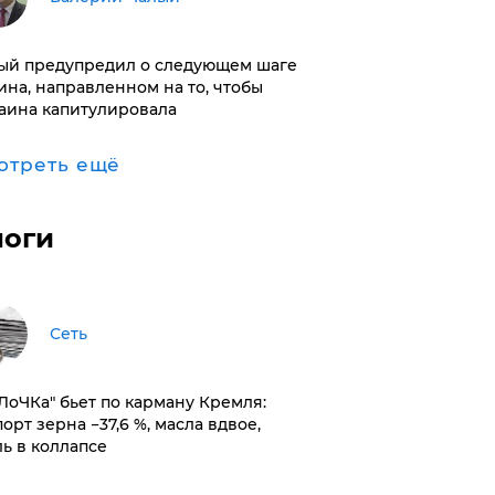
ый предупредил о следующем шаге
ина, направленном на то, чтобы
аина капитулировала
отреть ещё
логи
Сеть
оЛоЧКа" бьет по карману Кремля:
орт зерна −37,6 %, масла вдвое,
ль в коллапсе