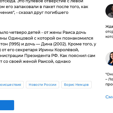
 отсюда. Это пулевое отверстие с левой
ом его запаковали в пакет после того, как
чения", - сказал друг погибшего
Жда
отс
было четверо детей - от жены Раиса дочь
кот
ины Одинцовой с которой он познакомился
н (1995) и дочь — Дина (2002). Кроме того, у
) от его секретаря Ирины Королёвой,
инистрации Президента РФ. Как пояснил сам
ёт со своей женой Раисой, однако
"Он
– Л
про
роисшествия
Новости России
Борис Немцов
См