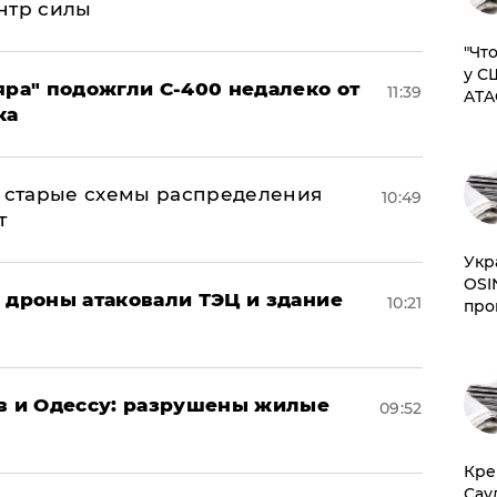
нтр силы
​"Ч
у С
яра" подожгли С-400 недалеко от
11:39
ATA
ка
н: старые схемы распределения
10:49
т
​Ук
OSI
: дроны атаковали ТЭЦ и здание
10:21
про
ов и Одессу: разрушены жилые
09:52
​Кр
Сау