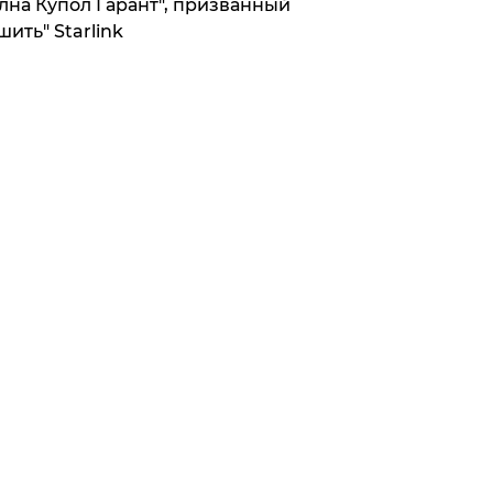
лна Купол Гарант", призванный
шить" Starlink