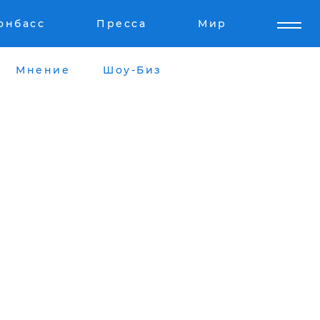
онбасс
Пресса
Мир
Мнение
Шоу-Биз