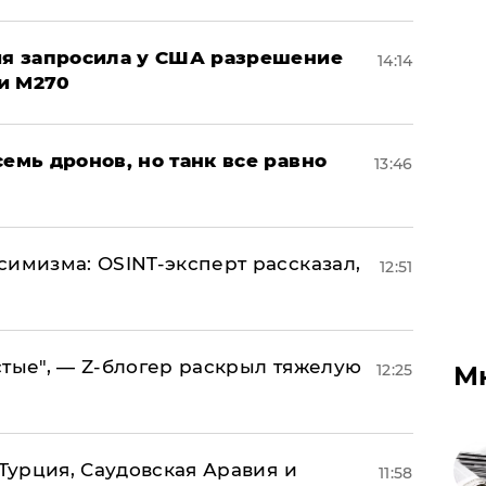
ция запросила у США разрешение
14:14
и M270
семь дронов, но танк все равно
13:46
симизма: OSINT-эксперт рассказал,
12:51
стые", — Z-блогер раскрыл тяжелую
12:25
М
 Турция, Саудовская Аравия и
11:58