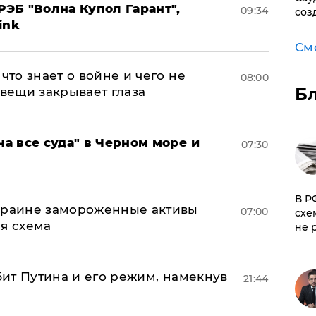
ЭБ "Волна Купол Гарант",
09:34
соз
ink
См
что знает о войне и чего не
08:00
Б
 вещи закрывает глаза
на все суда" в Черном море и
07:30
​В 
Украине замороженные активы
07:00
схе
ая схема
не 
убит Путина и его режим, намекнув
21:44