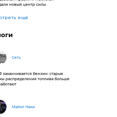
дали новый центр силы
отреть ещё
логи
Сеть
РФ заканчивается бензин: старые
мы распределения топлива больше
работают
Майкл Наки