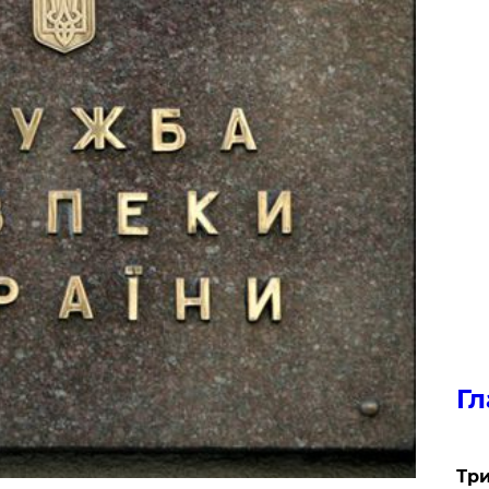
Гл
Три