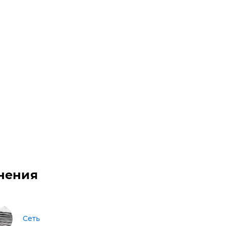
нения
Сеть