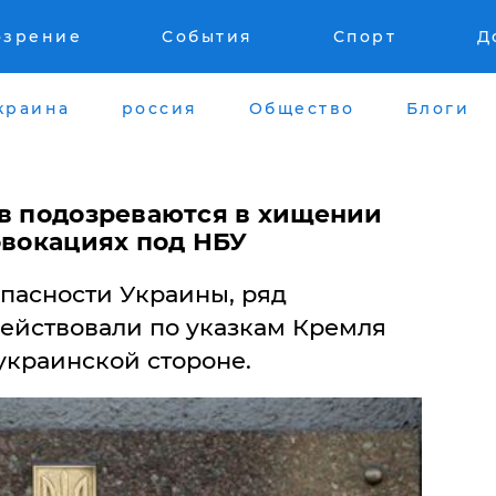
озрение
События
Спорт
Д
краина
россия
Общество
Блоги
ов подозреваются в хищении
овокациях под НБУ
пасности Украины, ряд
ействовали по указкам Кремля
украинской стороне.