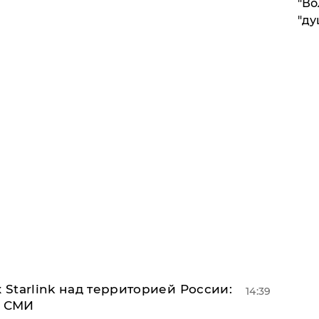
"Во
"ду
 Starlink над территорией России:
14:39
- СМИ