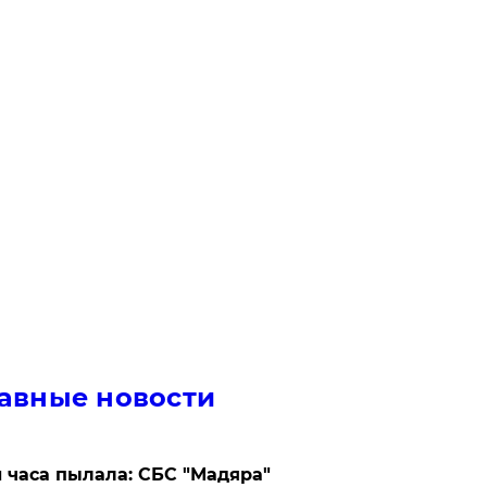
авные новости
 часа пылала: СБС "Мадяра"