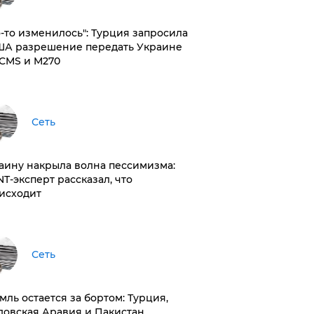
то-то изменилось": Турция запросила
ША разрешение передать Украине
CMS и M270
Сеть
раину накрыла волна пессимизма:
NT-эксперт рассказал, что
исходит
Сеть
емль остается за бортом: Турция,
довская Аравия и Пакистан