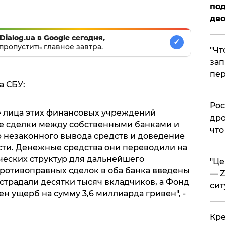
под
дво
Dialog.ua в Google сегодня,
✓
пропустить главное завтра.
​"Ч
зап
пер
а СБУ:
​Ро
е лица этих финансовых учреждений
дро
е сделки между собственными банками и
что
 незаконного вывода средств и доведение
ти. Денежные средства они переводили на
еских структур для дальнейшего
​"Ц
противоправных сделок в оба банка введены
— Z
традали десятки тысяч вкладчиков, а Фонд
сит
н ущерб на сумму 3,6 миллиарда гривен", -
​Кр