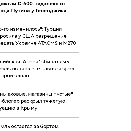
ожгли С-400 недалеко от
рца Путина у Геленджика
то-то изменилось": Турция
росила у США разрешение
едать Украине ATACMS и M270
ссийская "Арена" сбила семь
нов, но танк все равно сгорел:
 произошло
ены аховые, магазины пустые",
-блогер раскрыл тяжелую
уацию в Крыму
емль остается за бортом: