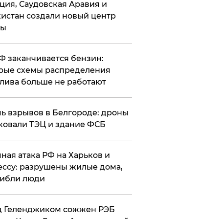
ция, Саудовская Аравия и
истан создали новый центр
лы
РФ заканчивается бензин:
рые схемы распределения
лива больше не работают
чь взрывов в Белгороде: дроны
ковали ТЭЦ и здание ФСБ
чная атака РФ на Харьков и
ссу: разрушены жилые дома,
ибли люди
д Геленджиком сожжен РЭБ