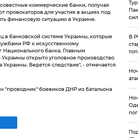
Тур
осовестные коммерческие банки, получая
Пак
т провокаторов для участия в акциях под
си
ть финансовую ситуацию в Украине.
иц в банковской системе Украины, которые
​В 
лужбами РФ к искусственному
ста
г Национального банка. Главным
топ
 Украины открыто уголовное производство
кса Украины. Ведется следствие", - отмечается
​Но
ата
ан "проводник" боевиков ДНР из батальона
​Но
Оде
пог
По