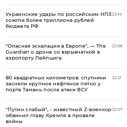
Украинские удары по российским НПЗ
23:14
сожгли более триллиона рублей
бюджета РФ
"Опасная эскалация в Европе", — The
23:06
Guardian о дроне со взрывчаткой в
аэропорту Лейпцига
80 квадратных километров: спутники
22:21
засняли крупное нефтяное пятно у
порта Тамань после атаки ВСУ
​"Путин слабый", - известный Z-военкор
22:07
обвинил главу Кремля в провале
войны