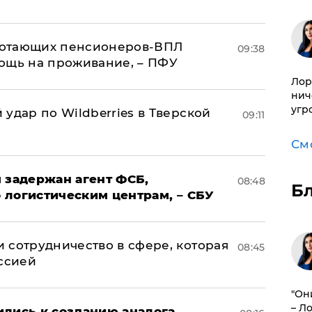
аботающих пенсионеров-ВПЛ
09:38
ощь на проживание, – ПФУ
Лор
нич
угр
удар по Wildberries в Тверской
09:11
См
 задержан агент ФСБ,
08:48
Б
 логистическим центрам, – СБУ
 сотрудничество в сфере, которая
08:45
оссией
"Он
– Л
ились к созданию аналога