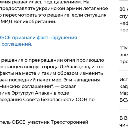
рмия развалилась под давлением. На
предоставлять украинской армии летальное
80 
о пересмотреть это решение, если ситуация
спу
ва МИД Великобритании.
неф
пос
ОБСЕ признали факт нарушения
 соглашений.
​"П
вое
лу решения о прекращении огня произошло
про
станцев вокруг города Дебальцево, и это
факты на месте и таким образом изменить
​Ис
ован последний пакет мер. Эти нападения
кад
 Минских соглашений", — сказал
ине Эртугрул Апакан в ходе
Мар
аседания Совета безопасности ООН по
ВС
В В
тель ОБСЕ, участник Трехсторонней
чин