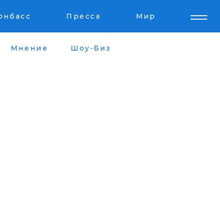
онбасс
Пресса
Мир
Мнение
Шоу-Биз