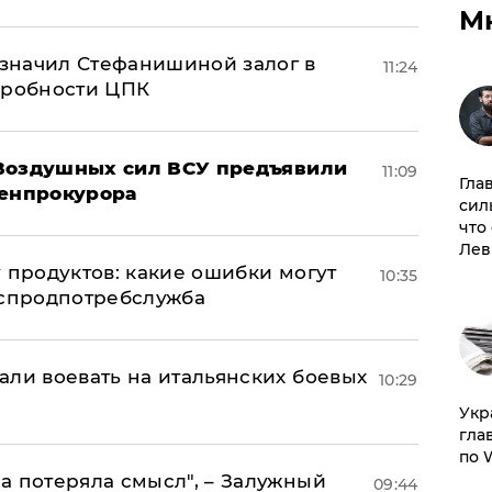
М
значил Стефанишиной залог в
11:24
дробности ЦПК
 Воздушных сил ВСУ предъявили
11:09
Гла
Генпрокурора
сил
что
Лев
 продуктов: какие ошибки могут
10:35
оспродпотребслужба
али воевать на итальянских боевых
10:29
​Ук
гла
по 
а потеряла смысл", – Залужный
09:44