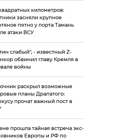
квадратных километров:
тники засняли крупное
тяное пятно у порта Тамань
ле атаки ВСУ
утин слабый", - известный Z-
нкор обвинил главу Кремля в
вале войны
точник раскрыл возможные
ровые планы Драпатого:
кусу прочат важный пост в
У
ене прошла тайная встреча экс-
овников Европы и РФ по