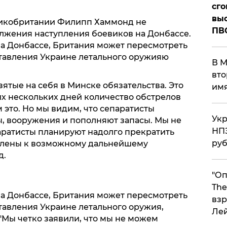
сго
выс
икобритании Филипп Хаммонд не
ПВ
лжения наступления боевиков на Донбассе.
на Донбассе, Британия может пересмотреть
тавления Украине летального оружияю
В М
вто
зятые на себя в Минске обязательства. Это
им
их нескольких дней количество обстрелов
 это. Но мы видим, что сепаратисты
Укр
, вооружения и пополняют запасы. Мы не
НПЗ
аратисты планируют надолго прекратить
ру
влены к возможному дальнейшему
д.
"Оп
The
на Донбассе, Британия может пересмотреть
взр
авления Украине летального оружия,
Ле
Мы четко заявили, что мы не можем