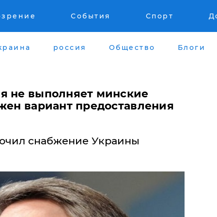
озрение
События
Спорт
Д
краина
россия
Общество
Блоги
я не выполняет минские
ожен вариант предоставления
ючил снабжение Украины