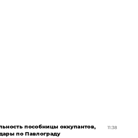
льность пособницы оккупантов,
11:38
дары по Павлограду