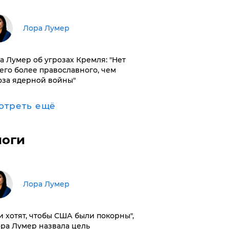
​Лора Лумер
а Лумер об угрозах Кремля: "Нет
его более православного, чем
оза ядерной войны"
отреть ещё
логи
​Лора Лумер
и хотят, чтобы США были покорны",
ора Лумер назвала цель