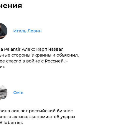
нения
Игаль Левин
ва Palantir Алекс Карп назвал
ьные стороны Украины и объяснил,
 ее спасло в войне с Россией, –
ин
Сеть
раина лишает российский бизнес
вного актива: экономист об ударах
Wildberries