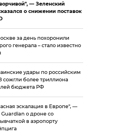
ворчивой", — Зеленский
казался о снижении поставок
О
оскве за день похоронили
рого генерала – стало известно
я
аинские удары по российским
 сожгли более триллиона
блей бюджета РФ
асная эскалация в Европе", —
 Guardian о дроне со
ывчаткой в аэропорту
йпцига