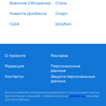
Военное Обозрение
Стиль
Новости Донбасса
Спорт
США
Шоубиз
О проекте
Реклама
Редакция
Персональные
данные
Контакты
Защита персональных
данных
Использование материалов разрешается при условии ссылки
(для интернет-изданий - гиперссылки) на "
Диалог.ua
" не ниже
третьего абзаца.