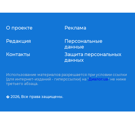
О проекте
Реклама
Редакция
Персональные
данные
Контакты
Защита персональных
данных
Использование материалов разрешается при условии ссылки
(для интернет-изданий - гиперссылки) на "
Диалог.ua
" не ниже
третьего абзаца.
� 2026,
Все права защищены.