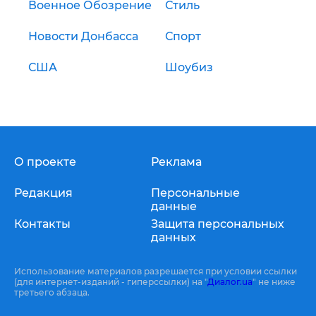
Военное Обозрение
Стиль
Новости Донбасса
Спорт
США
Шоубиз
О проекте
Реклама
Редакция
Персональные
данные
Контакты
Защита персональных
данных
Использование материалов разрешается при условии ссылки
(для интернет-изданий - гиперссылки) на "
Диалог.ua
" не ниже
третьего абзаца.