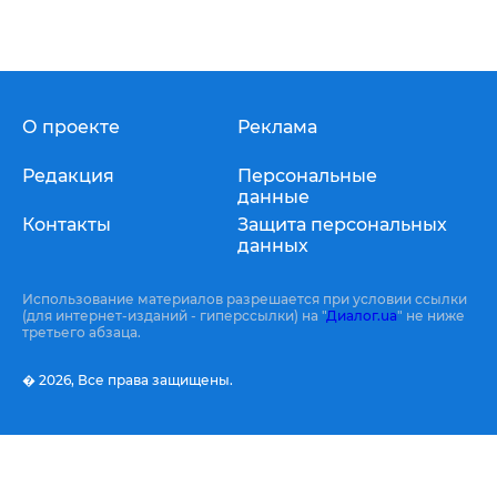
О проекте
Реклама
Редакция
Персональные
данные
Контакты
Защита персональных
данных
Использование материалов разрешается при условии ссылки
(для интернет-изданий - гиперссылки) на "
Диалог.ua
" не ниже
третьего абзаца.
� 2026,
Все права защищены.