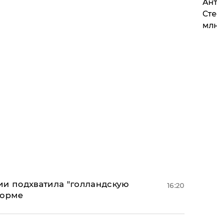
Ант
Сте
млн
ии подхватила "голландскую
16:20
форме