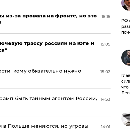
ы из-за провала на фронте, но это
15:15
РФ 
J
раз
поч
лючевую трассу россиян на Юге и
15:05
ся"
сти: кому обязательно нужно
15:02
Гла
сил
что
Лев
Трамп быть тайным агентом России,
14:33
 в Польше меняются, но угрозы
14:01