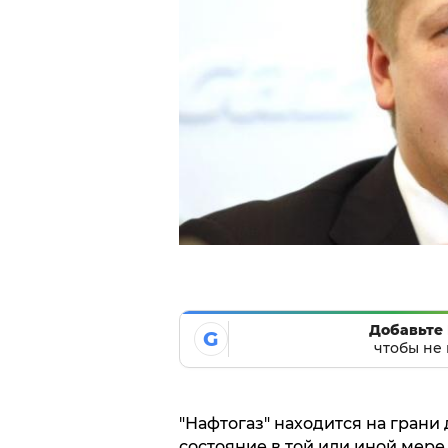
Добавьте 
G
чтобы не 
"Нафтогаз" находится на грани 
состояние в той или иной мере