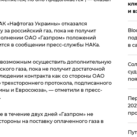
клю
и в
НАК «Нафтогаз Украины» отказался
Blo
 за российский газ, пока не получит
под
полнении ОАО «Газпром» положений
рится в сообщении пресс-службы НАКа.
в с
т возможным осуществить дополнительную
Сол
ского газа, пока не получит достаточной
суд
людении контракта как со стороны ОАО
поя
о трехстороннего протокола, подписанного
ны и Евросоюза», — отметили в пресс-
.
Пер
202
пр
е в течение двух дней «Газпром» не
тороны на поставку оплаченного газа в
Пут