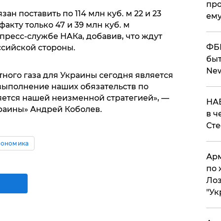
про
зан поставить по 114 млн куб. м 22 и 23
ему
 факту только 47 и 39 млн куб. м
 пресс-службе НАКа, добавив, что ждут
ФБР
сийской стороны.
быт
Ne
ого газа для Украины сегодня является
выполнение наших обязательств по
яется нашей неизменной стратегией», —
НАБ
краины» Андрей Коболев.
в ч
Ст
кономика
Арм
по 
Лоз
"Ук