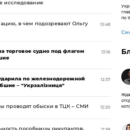
ое исследование
​Ук
гла
по 
ацию, в чем подозревают Ольгу
13:48
См
Б
а торговое судно под флагом
13:16
шие
 ударила по железнодорожной
12:37
ибшие – "Укрзалізниця"
Жда
отс
ны проводят обыски в ТЦК – СМИ
кот
12:20
ьность пособницы оккупантов,
11:38