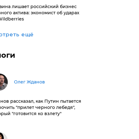
раина лишает российский бизнес
вного актива: экономист об ударах
Wildberries
отреть ещё
логи
Олег Жданов
нов рассказал, как Путин пытается
рочить "прилет черного лебедя",
орый "готовится ко взлету"