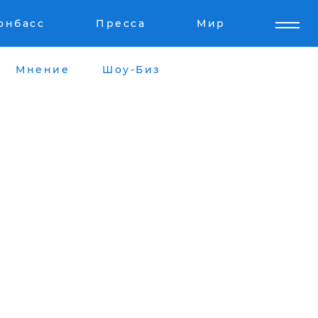
онбасс
Пресса
Мир
Мнение
Шоу-Биз