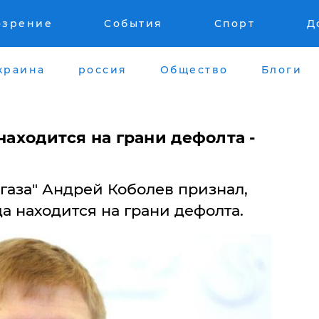
озрение
События
Спорт
Д
краина
россия
Общество
Блоги
находится на грани дефолта -
газа" Андрей Коболев признал,
да находится на грани дефолта.