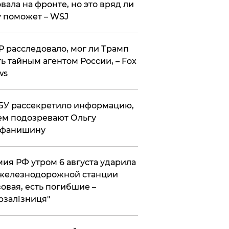
вала на фронте, но это вряд ли
 поможет – WSJ
 расследовало, мог ли Трамп
ь тайным агентом России, – Fox
ws
У рассекретило информацию,
ем подозревают Ольгу
ефанишину
ия РФ утром 6 августа ударила
железнодорожной станции
овая, есть погибшие –
рзалізниця"