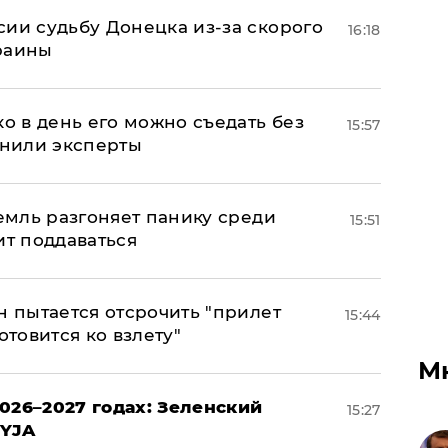
сии судьбу Донецка из-за скорого
16:18
раины
ко в день его можно съедать без
15:57
снили эксперты
ремль разгоняет панику среди
15:51
ит поддаваться
н пытается отсрочить "прилет
15:44
отовится ко взлету"
М
026–2027 годах: Зеленский
15:27
EYJA