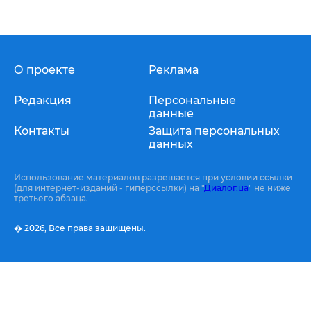
О проекте
Реклама
Редакция
Персональные
данные
Контакты
Защита персональных
данных
Использование материалов разрешается при условии ссылки
(для интернет-изданий - гиперссылки) на "
Диалог.ua
" не ниже
третьего абзаца.
� 2026,
Все права защищены.