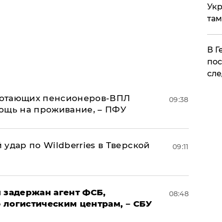
Укр
там
​В 
пос
сле
аботающих пенсионеров-ВПЛ
09:38
ощь на проживание, – ПФУ
удар по Wildberries в Тверской
09:11
 задержан агент ФСБ,
08:48
 логистическим центрам, – СБУ