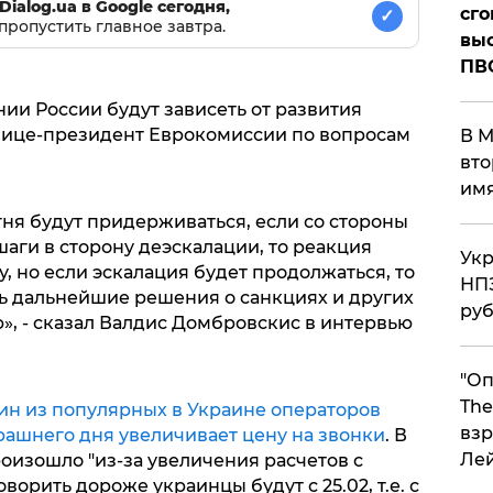
Dialog.ua в Google сегодня,
сго
✓
пропустить главное завтра.
выс
ПВ
ии России будут зависеть от развития
 вице-президент Еврокомиссии по вопросам
В М
вто
им
ня будут придерживаться, если со стороны
аги в сторону деэскалации, то реакция
Укр
, но если эскалация будет продолжаться, то
НПЗ
ь дальнейшие решения о санкциях и других
ру
», - сказал Валдис Домбровскис в интервью
"Оп
The
ин из популярных в Украине операторов
взр
рашнего дня увеличивает цену на звонки
. В
Ле
оизошло "из-за увеличения расчетов с
орить дороже украинцы будут с 25.02, т.е. с