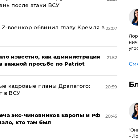
ань после атаки ВСУ
й Z-военкор обвинил главу Кремля в
22:07
Лор
нич
угр
ало известно, как администрация
21:52
в важной просьбе по Patriot
См
Б
ые кадровые планы Драпатого:
20:59
т в ВСУ
реча экс-чиновников Европы и РФ
20:45
нало, кто там был
"Он
– Л