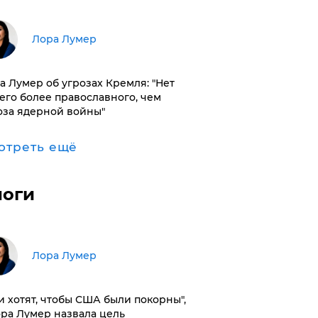
​Лора Лумер
а Лумер об угрозах Кремля: "Нет
его более православного, чем
оза ядерной войны"
отреть ещё
логи
​Лора Лумер
и хотят, чтобы США были покорны",
ора Лумер назвала цель