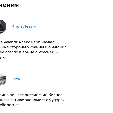
нения
Игаль Левин
ва Palantir Алекс Карп назвал
ьные стороны Украины и объяснил,
 ее спасло в войне с Россией, –
ин
Сеть
раина лишает российский бизнес
вного актива: экономист об ударах
Wildberries