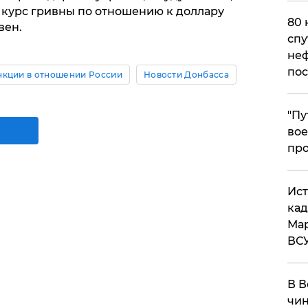
о курс гривны по отношению к доллару
80 
вен.
спу
неф
пос
нкции в отношении России
Новости Донбасса
​"П
вое
про
​Ис
кад
Мар
ВС
В В
чин