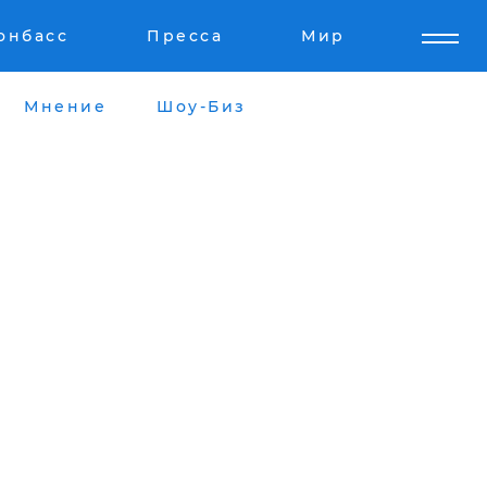
онбасс
Пресса
Мир
Мнение
Шоу-Биз