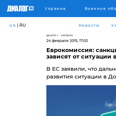
Украина
Военное об
| RU
UA
Новости
У
ДИАЛОГ
УКРАИНА
24 февраля 2015, 17:03
Еврокомиссия: санкц
зависят от ситуации 
В ЕС заявили, что даль
развития ситуации в До