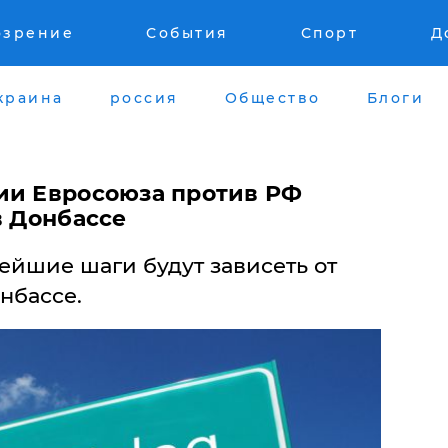
озрение
События
Спорт
Д
краина
россия
Общество
Блоги
ии Евросоюза против РФ
в Донбассе
нейшие шаги будут зависеть от
нбассе.