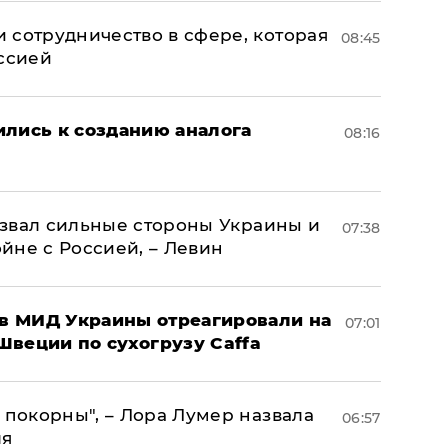
 сотрудничество в сфере, которая
08:45
оссией
ились к созданию аналога
08:16
назвал сильные стороны Украины и
07:38
ойне с Россией, – Левин
 в МИД Украины отреагировали на
07:01
Швеции по сухогрузу Caffa
 покорны", – Лора Лумер назвала
06:57
ля