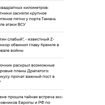
квадратных километров:
тники засняли крупное
тяное пятно у порта Тамань
ле атаки ВСУ
утин слабый", - известный Z-
нкор обвинил главу Кремля в
вале войны
точник раскрыл возможные
ровые планы Драпатого:
кусу прочат важный пост в
У
ене прошла тайная встреча экс-
овников Европы и РФ по