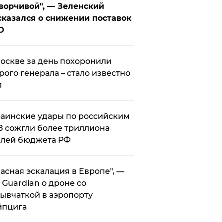
ворчивой", — Зеленский
казался о снижении поставок
О
оскве за день похоронили
рого генерала – стало известно
я
аинские удары по российским
 сожгли более триллиона
блей бюджета РФ
асная эскалация в Европе", —
 Guardian о дроне со
ывчаткой в аэропорту
йпцига