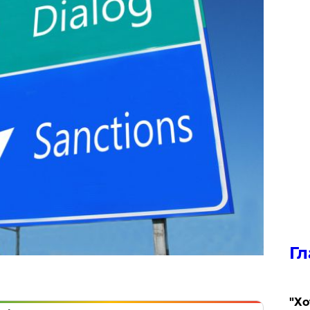
Гл
​"Х