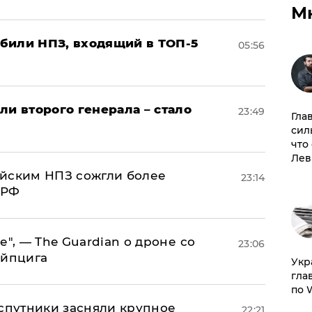
М
били НПЗ, входящий в ТОП-5
05:56
ли второго генерала – стало
23:49
Гла
сил
что
Лев
ийским НПЗ сожгли более
23:14
 РФ
е", — The Guardian о дроне со
23:06
ейпцига
​Ук
гла
по 
 спутники засняли крупное
22:21