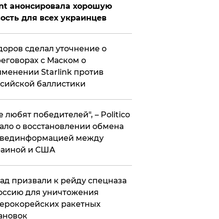
nt анонсировала хорошую
ость для всех украинцев
оров сделал уточнение о
еговорах с Маском о
менении Starlink против
сийской баллистики
се любят победителей", – Politico
ало о восстановлении обмена
звединформацией между
раиной и США
ад призвали к рейду спецназа
оссию для уничтожения
ерокорейских ракетных
ановок