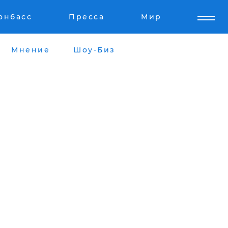
онбасс
Пресса
Мир
Мнение
Шоу-Биз