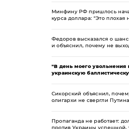
Минфину РФ пришлось начат
курса доллара: "Это плохая 
Федоров высказался о шанс
и объяснил, почему не выхо
​"В день моего увольнени
украинскую баллистическу
Сикорский объяснил, поче
олигархи не свергли Путин
​Пропаганда не работает: д
против Украины успешной,