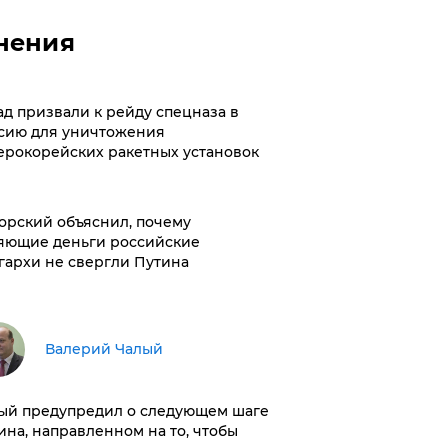
нения
ад призвали к рейду спецназа в
сию для уничтожения
ерокорейских ракетных установок
орский объяснил, почему
яющие деньги российские
гархи не свергли Путина
Валерий Чалый
ый предупредил о следующем шаге
ина, направленном на то, чтобы