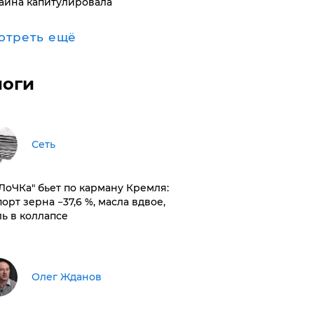
аина капитулировала
отреть ещё
логи
Сеть
оЛоЧКа" бьет по карману Кремля:
орт зерна −37,6 %, масла вдвое,
ль в коллапсе
Олег Жданов