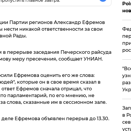
пропустить главное завтра.
Poi
нов
кции Партии регионов Александр Ефремов
Фед
ы нести никакой ответственности за свои
вной Рады.
пер
при
рос
м в перерыве заседания Печерского райсуда
мову меру пресечения, сообщает УНИАН.
​"В
сили Ефремова оценить его же слова:
узн
юдей", которые он в свое время сказал в
ра
 ответ Ефремов сначала отрицал, что
Ук
 что парламентарий, по его мнению, не
за слова, сказанные им в сессионном зале.
Зап
в Р
 деле Ефремова объявлен перерыв до 13.30.
сев
уст