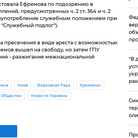
стовала Ефремова по подозрению в
ний, предусмотренных ч. 2 ст. 364 и ч. 2
Фед
"Злоупотребление служебным положением при
вер
 "Служебный подлог").
объ
про
а пресечения в виде ареста с возможностью
ремов вышел на свободу, но затем ГПУ
ния - разжигание межнациональной
​"В
усп
укр
рак
онов
Киев
Верховная Рада
Криминал
Общество
Новости Украины
Сик
тер
оли
​Пр