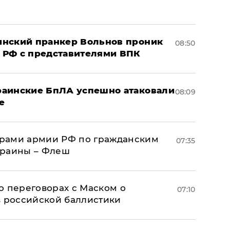
аинский пранкер Вольнов проник
08:50
 РФ с представителями ВПК
краинские БпЛА успешно атаковали
08:09
е
рами армии РФ по гражданским
07:35
краины – Флеш
о переговорах с Маском о
07:10
в российской баллистики