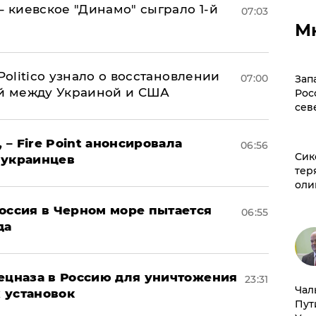
– киевское "Динамо" сыграло 1-й
07:03
М
 Politico узнало о восстановлении
07:00
Зап
й между Украиной и США
Рос
сев
 – Fire Point анонсировала
06:56
Сик
 украинцев
тер
оли
оссия в Черном море пытается
06:55
да
пецназа в Россию для уничтожения
23:31
Чал
 установок
Пут