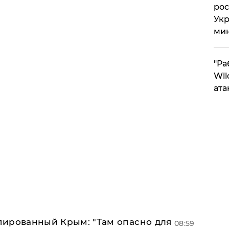
рос
Укр
ми
"Ра
Wil
ата
упированный Крым: "Там опасно для
08:59