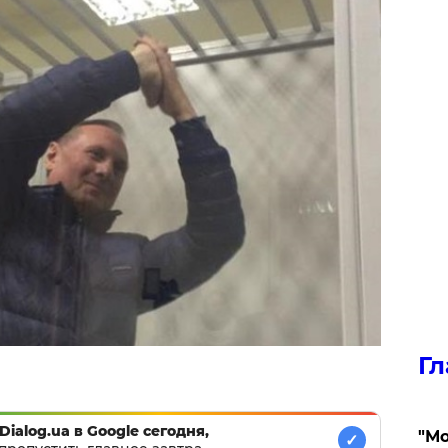
Гл
Dialog.ua в Google сегодня,
"Мо
✓