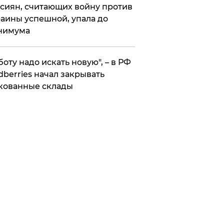
сиян, считающих войну против
аины успешной, упала до
нимума
боту надо искать новую", – в РФ
dberries начал закрывать
кованные склады