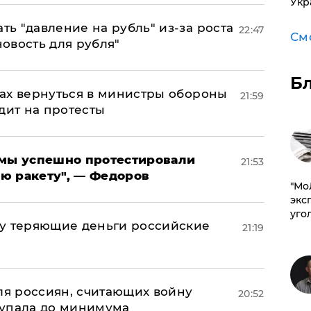
Укр
ь "давление на рубль" из-за роста
22:47
См
новость для рубля"
Б
ах вернуться в министры обороны
21:59
дит на протесты
я мы успешно протестировали
21:53
ю ракету", — Федоров
​"М
эксп
уго
му теряющие деньги российские
21:19
а
оля россиян, считающих войну
20:52
 упала до минимума