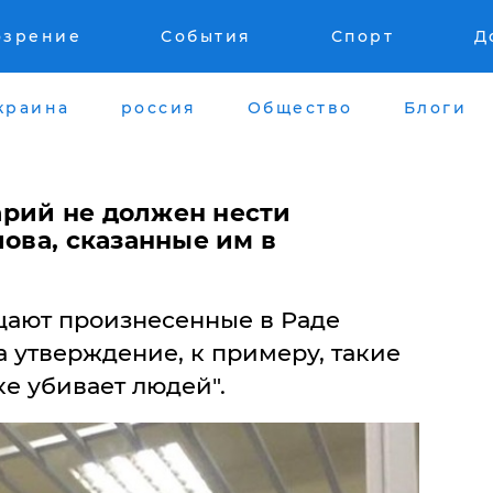
озрение
События
Спорт
Д
краина
россия
Общество
Блоги
рий не должен нести
лова, сказанные им в
щают произнесенные в Раде
 утверждение, к примеру, такие
ке убивает людей".