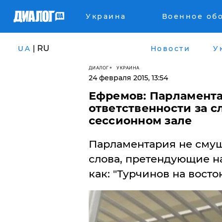
Украина
Военное об
| RU
UA
Новости
У
ДИАЛОГ
УКРАИНА
24 февраля 2015, 13:54
Ефремов: Парламента
ответственности за с
сессионном зале
Парламентария не сму
слова, претендующие на
как: "Турчинов на восто