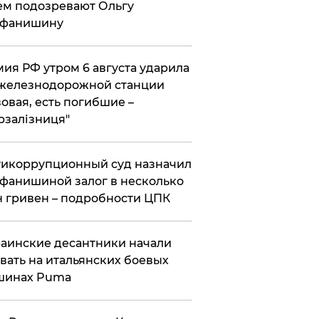
ем подозревают Ольгу
ефанишину
ия РФ утром 6 августа ударила
железнодорожной станции
овая, есть погибшие –
рзалізниця"
икоррупционный суд назначил
фанишиной залог в несколько
 гривен – подробности ЦПК
аинские десантники начали
вать на итальянских боевых
шинах Puma