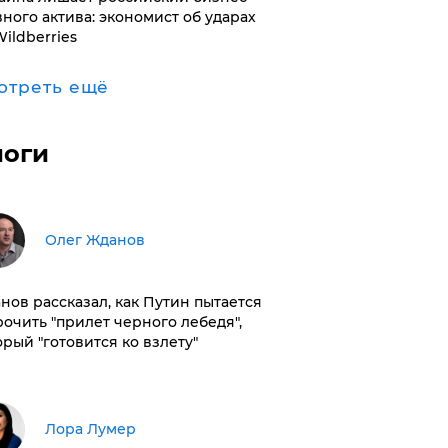
вного актива: экономист об ударах
Wildberries
отреть ещё
логи
Олег Жданов
нов рассказал, как Путин пытается
рочить "прилет черного лебедя",
орый "готовится ко взлету"
​Лора Лумер