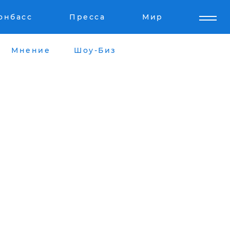
онбасс
Пресса
Мир
Мнение
Шоу-Биз