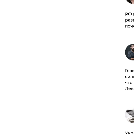
РФ 
раз
поч
Гла
сил
что
Лев
​Ук