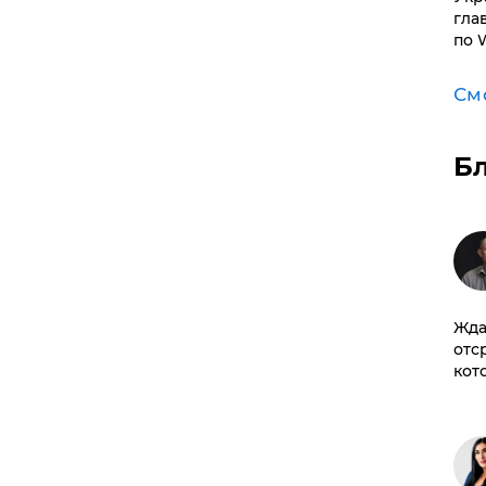
гла
по 
См
Б
Жда
отс
кот