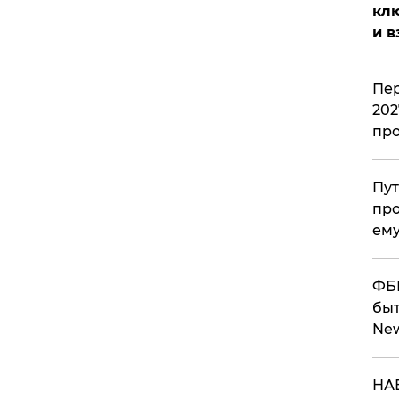
клю
и в
Пер
202
пр
Пут
про
ему
ФБР
быт
Ne
НАБ