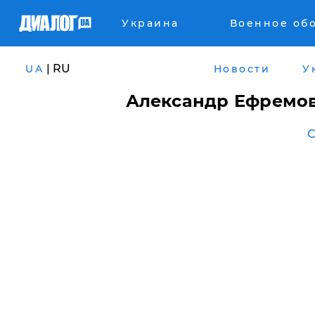
Украина
Военное об
| RU
UA
Новости
У
Александр Ефремо
С