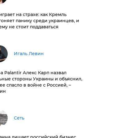
играет на страхе: как Кремль
гоняет панику среди украинцев, и
ему не стоит поддаваться
Игаль Левин
ва Palantir Алекс Карп назвал
ьные стороны Украины и объяснил,
 ее спасло в войне с Россией, –
ин
Сеть
раина лишает российский бизнес