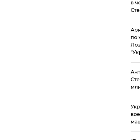
в ч
Ст
Арм
по 
Лоз
"Ук
Ант
Сте
млн
Укр
вое
ма