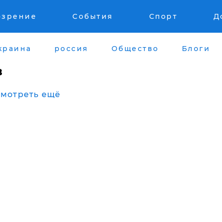
озрение
События
Спорт
Д
краина
россия
Общество
Блоги
в
мотреть ещё