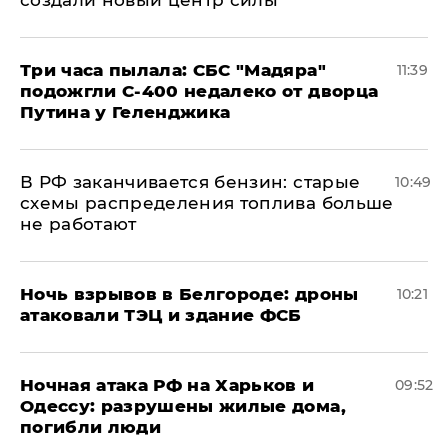
создали новый центр силы
Три часа пылала: СБС "Мадяра"
11:39
подожгли С-400 недалеко от дворца
Путина у Геленджика
​В РФ заканчивается бензин: старые
10:49
схемы распределения топлива больше
не работают
​Ночь взрывов в Белгороде: дроны
10:21
атаковали ТЭЦ и здание ФСБ
​Ночная атака РФ на Харьков и
09:52
Одессу: разрушены жилые дома,
погибли люди