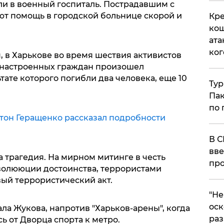
и в военный госпиталь. Пострадавшим с
т помощь в городской больнице скорой и
Кре
кош
ата
ког
, в Харькове во время шествия активистов
 настроенных граждан произошел
тате которого погибли два человека, еще 10
Тур
Пак
по 
тон Геращенко рассказал подробности
В С
вве
 трагедия. На мирном митинге в честь
про
олююции достоинства, террористами
ый террористический акт.
​"Н
оск
а Жукова, напротив "Харьков-арены", когда
раз
 от Дворца спорта к метро.