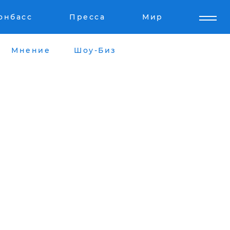
онбасс
Пресса
Мир
Мнение
Шоу-Биз