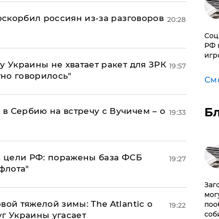
 оскорбил россиян из-за разговоров
20:28
Соц
РФ 
игр
у Украины не хватает ракет для ЗРК
19:57
тно говорилось"
См
Б
в Сербию на встречу с Вучичем – о
19:33
2 цели РФ: поражены база ФСБ
19:27
флота"
Заг
мог
вой тяжелой зимы: The Atlantic о
поо
19:22
соб
г Украины угасает