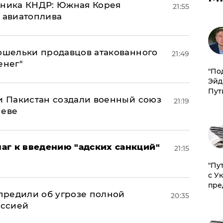
юзника КНДР: Южная Корея
21:55
н авиатоплива
кошельки продавцов атакованного
21:49
енег"
​"По
Эйд
Пут
 и Пакистан создали военный союз
21:19
неве
аг к введению "адских санкций"
21:15
"Пу
с У
пре
предили об угрозе полной
20:35
оссией