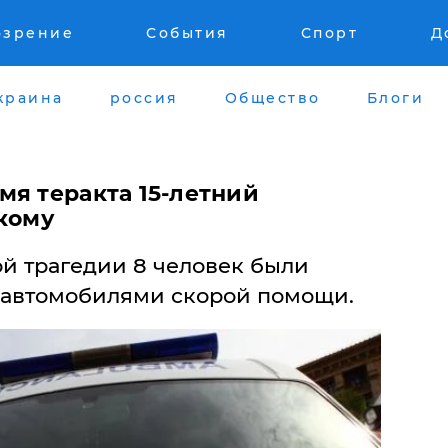
озрение
События
Спорт
Д
краина
россия
Общество
Блоги
мя теракта 15-летний
 кому
ой трагедии 8 человек были
 автомобилями скорой помощи.