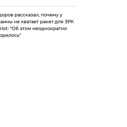
оров рассказал, почему у
аины не хватает ракет для ЗРК
riot: "Об этом неоднократно
орилось"