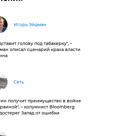
Игорь Эйдман
дставит голову под табакерку", –
ман описал сценарий краха власти
ина
Сеть
тин получит преимущество в войне
краиной", – колумнист Bloomberg
достерег Запад от ошибки