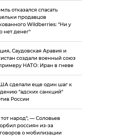
мль отказался спасать
ельки продавцов
кованного Wildberries: "Ни у
о нет денег"
ция, Саудовская Аравия и
истан создали военный союз
примеру НАТО: Иран в гневе
ША сделали еще один шаг к
дению "адских санкций"
тив России
е тот народ", — Соловьев
орбил россиян из-за
говоров о мобилизации