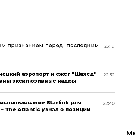
ным признанием перед "последним
23:19
нецкий аэропорт и сжег "Шахед"
22:52
ваны эксклюзивные кадры
использование Starlink для
22:40
– The Atlantic узнал о позиции
М