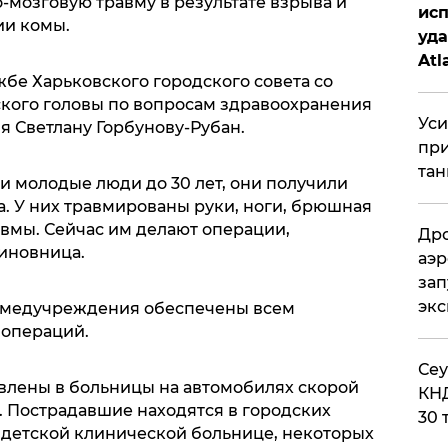
мозговую травму в результате взрыва и
исп
ии комы.
уда
Atl
бе Харьковского городского совета со
би
ского головы по вопросам здравоохранения
Уси
я Светлану Горбунову-Рубан.
при
тан
ли молодые люди до 30 лет, они получили
. У них травмированы руки, ноги, брюшная
авмы. Сейчас им делают операции,
Дро
чиновница.
аэр
зап
эк
о медучреждения обеспечены всем
операций.
​Се
авлены в больницы на автомобилях скорой
КНД
. Пострадавшие находятся в городских
30 
й детской клинической больнице, некоторых