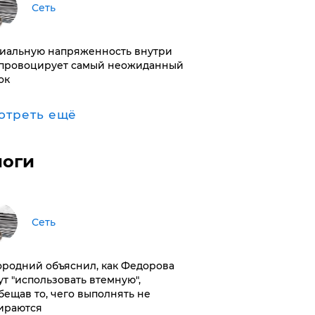
Сеть
иальную напряженность внутри
провоцирует самый неожиданный
ок
отреть ещё
логи
Сеть
ородний объяснил, как Федорова
ут "использовать втемную",
бещав то, чего выполнять не
ираются