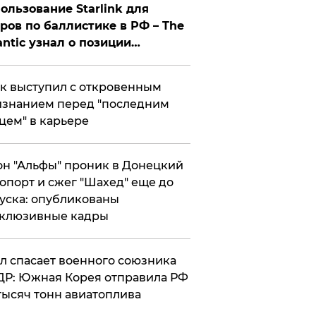
ользование Starlink для
ров по баллистике в РФ – The
antic узнал о позиции
знесмена
к выступил с откровенным
знанием перед "последним
цем" в карьере
н "Альфы" проник в Донецкий
опорт и сжег "Шахед" еще до
уска: опубликованы
склюзивные кадры
ул спасает военного союзника
Р: Южная Корея отправила РФ
тысяч тонн авиатоплива