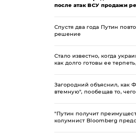
после атак ВСУ продажи р
Спустя два года Путин повт
решение
Стало известно, когда укр
как долго готовы ее терпеть
Загородний объяснил, как Ф
втемную", пообещав то, чег
"Путин получит преимуществ
колумнист Bloomberg предо