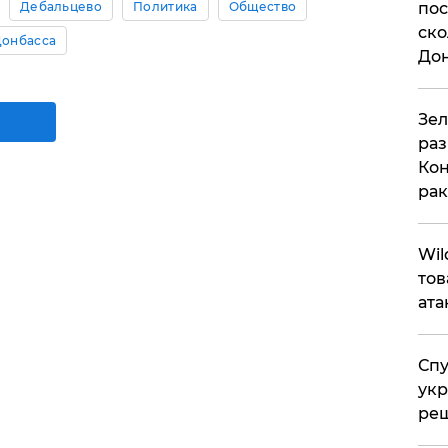
пос
Дебальцево
Политика
Общество
ско
Донбасса
До
​Зе
раз
Кон
рак
​Wi
тов
ата
Спу
укр
ре