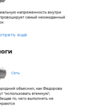
иальную напряженность внутри
провоцирует самый неожиданный
ок
отреть ещё
логи
Сеть
ородний объяснил, как Федорова
ут "использовать втемную",
бещав то, чего выполнять не
ираются