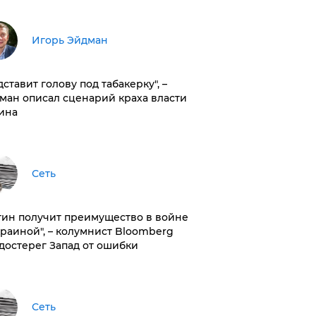
Игорь Эйдман
дставит голову под табакерку", –
ман описал сценарий краха власти
ина
Сеть
тин получит преимущество в войне
краиной", – колумнист Bloomberg
достерег Запад от ошибки
Сеть