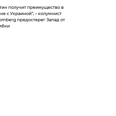
тин получит преимущество в
не с Украиной", – колумнист
omberg предостерег Запад от
ибки