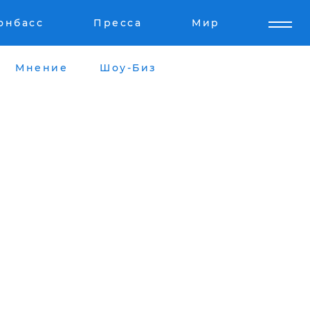
онбасс
Пресса
Мир
Мнение
Шоу-Биз