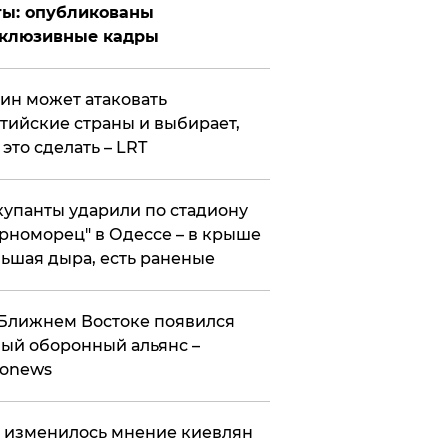
ты: опубликованы
склюзивные кадры
ин может атаковать
тийские страны и выбирает,
 это сделать – LRT
упанты ударили по стадиону
рноморец" в Одессе – в крыше
ьшая дыра, есть раненые
Ближнем Востоке появился
ый оборонный альянс –
ronews
 изменилось мнение киевлян