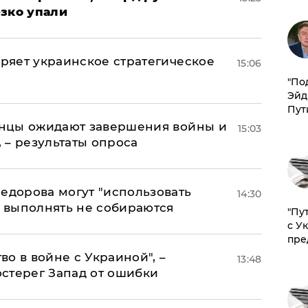
езко упали
оряет украинское стратегическое
15:06
​"По
Эйд
Пут
аинцы ожидают завершения войны и
15:03
, – результаты опроса
едорова могут "использовать
14:30
о выполнять не собираются
"Пу
с У
пре
о в войне с Украиной", –
13:48
стерег Запад от ошибки