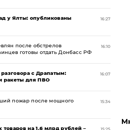
рад у Ялты: опубликованы
16:27
влян после обстрелов
16:10
аинцев готовы отдать Донбасс РФ
 разговора с Драпатым:
16:07
и ракеты для ПВО
йший пожар после мощного
15:34
М
х товаров на 1,6 млрд рублей –
15:25