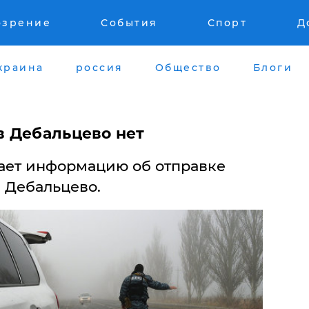
озрение
События
Спорт
Д
краина
россия
Общество
Блоги
 Дебальцево нет
ает информацию об отправке
 Дебальцево.