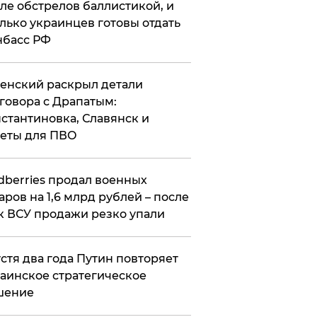
ле обстрелов баллистикой, и
лько украинцев готовы отдать
нбасс РФ
ленский раскрыл детали
говора с Драпатым:
стантиновка, Славянск и
еты для ПВО
ldberries продал военных
аров на 1,6 млрд рублей – после
к ВСУ продажи резко упали
стя два года Путин повторяет
аинское стратегическое
шение