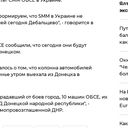
tter СММ ОБСЕ в Украине.
Ял
эк
формируем, что SMM в Украине не
й сегодня Дебальцево", - говорится в
Пут
бал
как
Е сообщили, что сегодня они будут
онецком.
Окк
"Че
лось о том, что колонна автомобилей
бол
нье утром выехала из Донецка в
На 
традавший от боев город, 10 машин ОБСЕ, их
нов
 Донецкой народной республики", -
Eu
амопровозглашенной ДНР.
Как