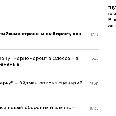
"Пу
вой
Blo
ош
тийские страны и выбирает, как
17:15
иону "Черноморец" в Одессе – в
16:42
раненые
керку", – Эйдман описал сценарий
16:41
ся новый оборонный альянс –
16:35