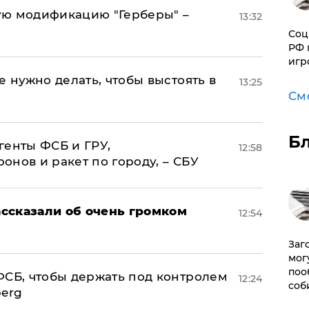
ую модификацию "Герберы" –
13:32
Соц
РФ 
игр
е нужно делать, чтобы выстоять в
13:25
См
Б
генты ФСБ и ГРУ,
12:58
нов и ракет по городу, – СБУ
ссказали об очень громком
12:54
Заг
мог
поо
ФСБ, чтобы держать под контролем
12:24
соб
berg