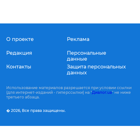
О проекте
Реклама
Редакция
Персональные
данные
Контакты
Защита персональных
данных
Использование материалов разрешается при условии ссылки
(для интернет-изданий - гиперссылки) на "
Диалог.ua
" не ниже
третьего абзаца.
� 2026,
Все права защищены.