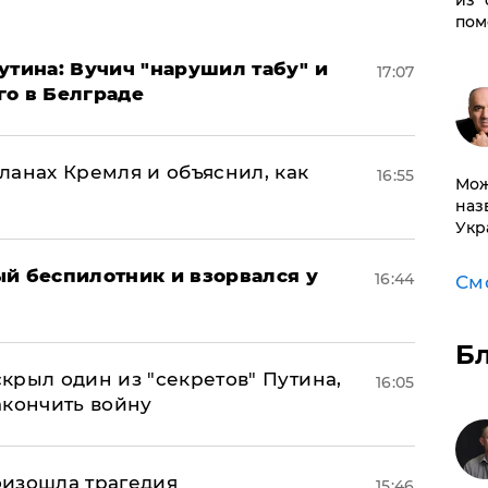
из 
пом
утина: Вучич "нарушил табу" и
17:07
го в Белграде
ланах Кремля и объяснил, как
16:55
Мож
наз
Укр
ый беспилотник и взорвался у
16:44
См
Б
крыл один из "секретов" Путина,
16:05
акончить войну
оизошла трагедия
15:46