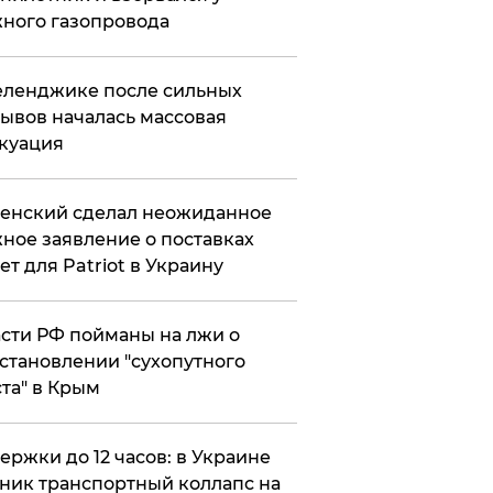
ного газопровода
еленджике после сильных
ывов началась массовая
куация
енский сделал неожиданное
ное заявление о поставках
ет для Patriot в Украину
сти РФ пойманы на лжи о
становлении "сухопутного
та" в Крым
ержки до 12 часов: в Украине
ник транспортный коллапс на