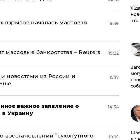
Жда
нов
что
х взрывов началась массовая
15:39
ят массовые банкротства – Reuters
15:22
Заг
мог
и новостями из России и
15:17
поо
льше
соб
нное важное заявление о
14:54
t в Украину
Шве
о восстановлении "сухопутного
14:14
дел