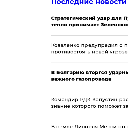
Последние новости
Стратегический удар для П
тепло принимает Зеленско
Коваленко предупредил о п
противостоять новой угрозе
В Болгарию вторгся ударн
важного газопровода
Командир РДК Капустин рас
знание которого поможет з
В семье Лионеля Месси пр