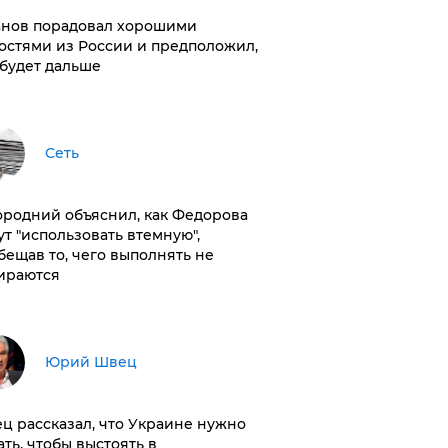
нов порадовал хорошими
остями из России и предположил,
 будет дальше
Сеть
ородний объяснил, как Федорова
ут "использовать втемную",
бещав то, чего выполнять не
ираются
Юрий Швец
ц рассказал, что Украине нужно
ать, чтобы выстоять в