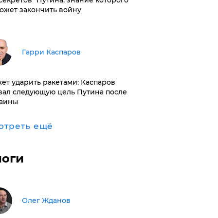
"секретов" Путина, знание которого
ожет закончить войну
Гарри Каспаров
ет ударить ракетами: Каспаров
вал следующую цель Путина после
аины
отреть ещё
логи
Олег Жданов