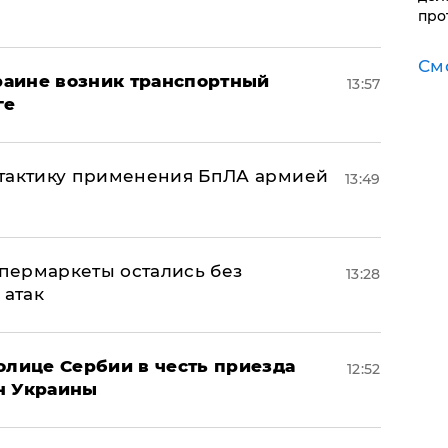
про
См
краине возник транспортный
13:57
ге
 тактику применения БпЛА армией
13:49
пермаркеты остались без
13:28
 атак
олице Сербии в честь приезда
12:52
н Украины