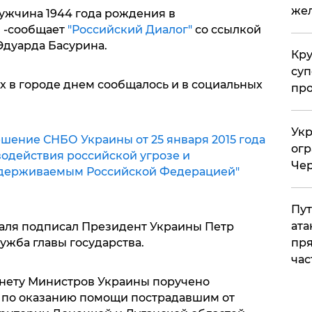
жел
ужчина 1944 года рождения в
, -сообщает
"Российский Диалог"
со ссылкой
дуарда Басурина.
Кр
суп
ах в городе днем сообщалось и в социальных
про
Укр
шение СНБО Украины от 25 января 2015 года
огр
одействия российской угрозе и
Чер
ддерживаемым Российской Федерацией"
Пут
ата
аля подписал Президент Украины Петр
пря
ужба главы государства.
час
нету Министров Украины поручено
 по оказанию помощи пострадавшим от