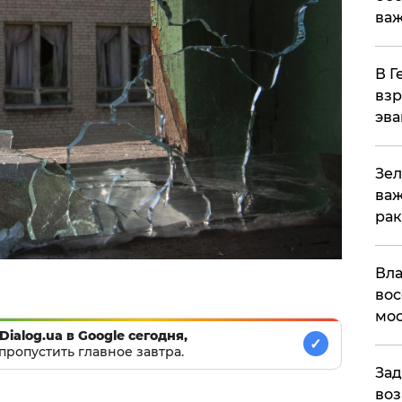
важ
В Г
взр
эва
Зел
важ
рак
Вла
вос
мос
Dialog.ua в Google сегодня,
✓
пропустить главное завтра.
Зад
воз