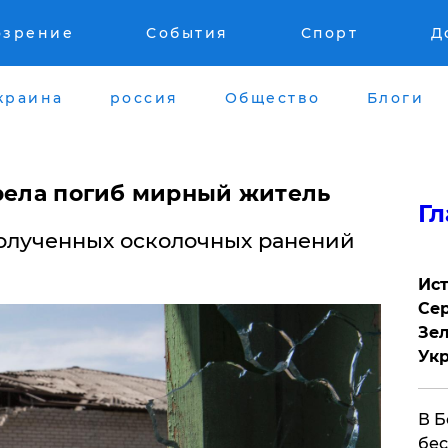
озрение
События
Спорт
Д
краина
россия
Общество
Блоги
трела погиб мирный житель
Гл
полученных осколочных ранений
Ист
Сер
Зел
Ук
В Б
бес