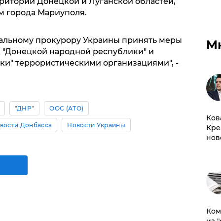
рритории Донецкой и Луганской областей,
м города Мариуполя.
альному прокурору Украины принять меры
М
 "Донецкой народной республики" и
ки" террористическими организациями", -
"ДНР"
ООС (АТО)
Ков
вости Донбасса
Новости Украины
Кре
нов
Ком