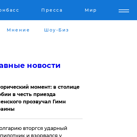
онбасс
Пресса
Мир
Мнение
Шоу-Биз
авные новости
орический момент: в столице
бии в честь приезда
енского прозвучал Гимн
раины
олгарию вторгся ударный
пилотник и взорвался у