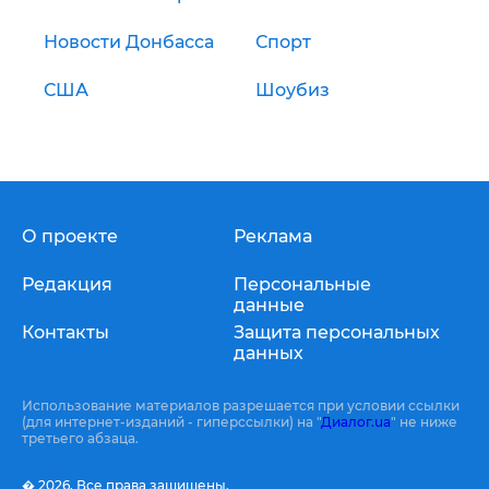
Новости Донбасса
Спорт
США
Шоубиз
О проекте
Реклама
Редакция
Персональные
данные
Контакты
Защита персональных
данных
Использование материалов разрешается при условии ссылки
(для интернет-изданий - гиперссылки) на "
Диалог.ua
" не ниже
третьего абзаца.
� 2026,
Все права защищены.